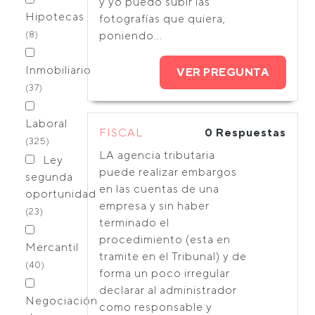
y yo puedo subir las
Hipotecas
fotografías que quiera,
(8)
poniendo...
Inmobiliario
VER PREGUNTA
(37)
Laboral
FISCAL
0 Respuestas
(325)
LA agencia tributaria
Ley
puede realizar embargos
segunda
en las cuentas de una
oportunidad
empresa y sin haber
(23)
terminado el
procedimiento (esta en
Mercantil
tramite en el Tribunal) y de
(40)
forma un poco irregular
declarar al administrador
Negociación
como responsable y