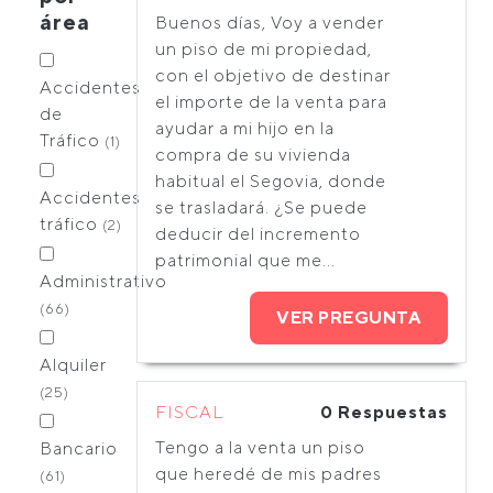
área
Buenos días, Voy a vender
un piso de mi propiedad,
con el objetivo de destinar
Accidentes
el importe de la venta para
de
ayudar a mi hijo en la
Tráfico
(1)
compra de su vivienda
habitual el Segovia, donde
Accidentes
se trasladará. ¿Se puede
tráfico
(2)
deducir del incremento
patrimonial que me...
Administrativo
(66)
VER PREGUNTA
Alquiler
(25)
FISCAL
0 Respuestas
Tengo a la venta un piso
Bancario
que heredé de mis padres
(61)