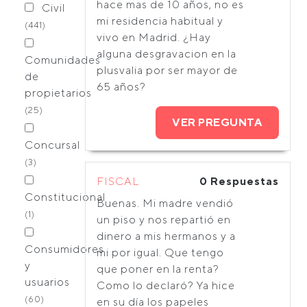
hace mas de 10 años, no es
Civil
mi residencia habitual y
(441)
vivo en Madrid. ¿Hay
alguna desgravacion en la
Comunidades
plusvalia por ser mayor de
de
65 años?
propietarios
(25)
VER PREGUNTA
Concursal
(3)
FISCAL
0 Respuestas
Constitucional
Buenas. Mi madre vendió
(1)
un piso y nos repartió en
dinero a mis hermanos y a
Consumidores
mi por igual. Que tengo
y
que poner en la renta?
usuarios
Como lo declaró? Ya hice
(60)
en su día los papeles