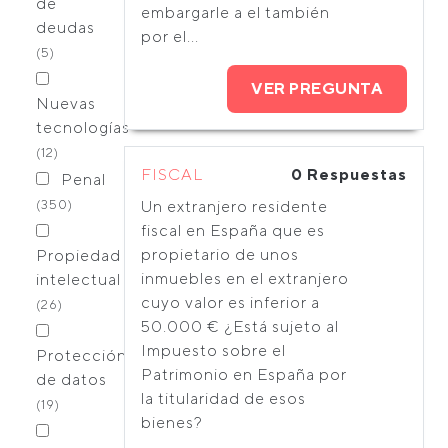
de
embargarle a el también
deudas
por el...
(5)
VER PREGUNTA
Nuevas
tecnologías
(12)
FISCAL
0 Respuestas
Penal
(350)
Un extranjero residente
fiscal en España que es
propietario de unos
Propiedad
inmuebles en el extranjero
intelectual
cuyo valor es inferior a
(26)
50.000 € ¿Está sujeto al
Impuesto sobre el
Protección
Patrimonio en España por
de datos
la titularidad de esos
(19)
bienes?