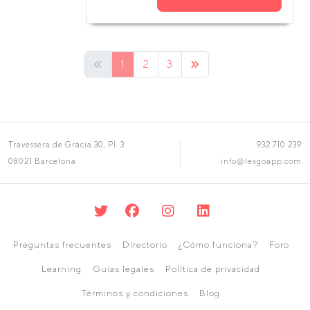
1
2
3
Travessera de Gràcia 30, Pl. 3
932 710 239
08021 Barcelona
info@lexgoapp.com
Preguntas frecuentes
Directorio
¿Cómo funciona?
Foro
Learning
Guías legales
Política de privacidad
Términos y condiciones
Blog