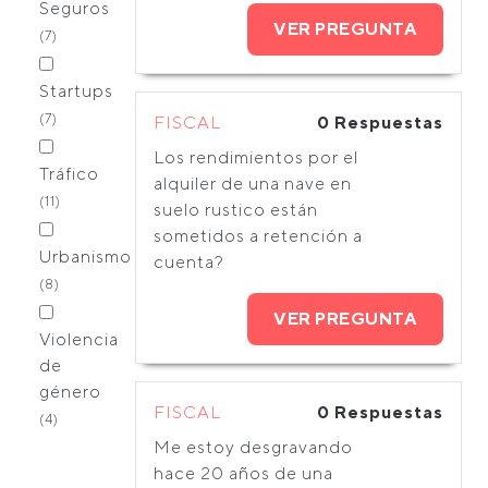
Seguros
VER PREGUNTA
(7)
Startups
(7)
FISCAL
0 Respuestas
Los rendimientos por el
Tráfico
alquiler de una nave en
(11)
suelo rustico están
sometidos a retención a
Urbanismo
cuenta?
(8)
VER PREGUNTA
Violencia
de
género
FISCAL
0 Respuestas
(4)
Me estoy desgravando
hace 20 años de una