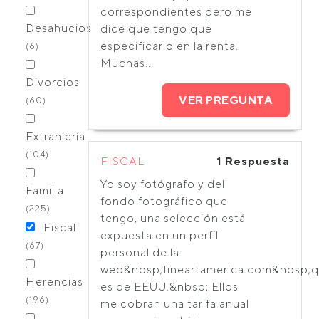
correspondientes pero me
Desahucios
dice que tengo que
especificarlo en la renta.
(6)
Muchas...
Divorcios
VER PREGUNTA
(60)
Extranjería
(104)
FISCAL
1 Respuesta
Yo soy fotógrafo y del
Familia
fondo fotográfico que
(225)
tengo, una selección está
Fiscal
expuesta en un perfil
(67)
personal de la
web&nbsp;fineartamerica.com&nbsp;
Herencias
es de EEUU.&nbsp; Ellos
(196)
me cobran una tarifa anual