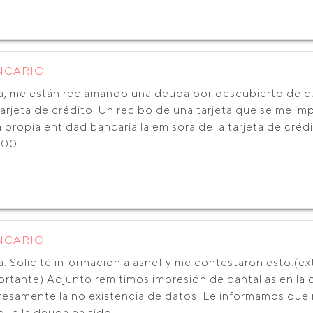
NCARIO
a, me están reclamando una deuda por descubierto de c
arjeta de crédito. Un recibo de una tarjeta que se me im
a propia entidad bancaria la emisora de la tarjeta de créd
00...
NCARIO
. Solicité informacion a asnef y me contestaron esto.(ex
ortante) Adjunto remitimos impresión de pantallas en la
resamente la no existencia de datos. Le informamos que
ue la deuda ha sido...