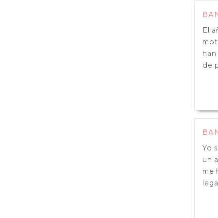
BA
El 
mot
han
de 
BA
Yo 
un 
me h
legal