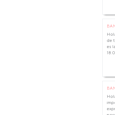
BA
Hol
de t
es l
18.0
BA
Hola
imp
exp
porq