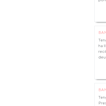
BA
Ten
ha 
rec
deud
BA
Ten
Pres