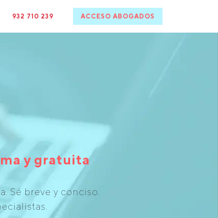
932 710 239
ACCESO ABOGADOS
ma y gratuita
. Sé breve y conciso.
ecialistas.