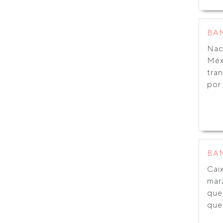
BA
Nac
Méx
tra
por 
BA
Cai
mar
que
que 