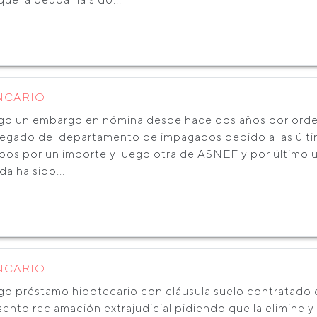
NCARIO
go un embargo en nómina desde hace dos años por orden
llegado del departamento de impagados debido a las últ
ibos por un importe y luego otra de ASNEF y por último 
a ha sido...
NCARIO
go préstamo hipotecario con cláusula suelo contratado
ento reclamación extrajudicial pidiendo que la elimine y