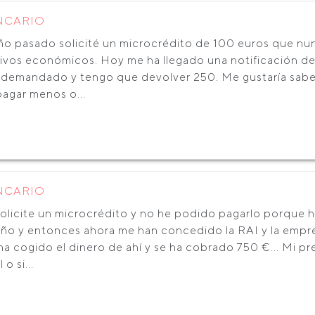
NCARIO
año pasado solicité un microcrédito de 100 euros que nu
ivos económicos. Hoy me ha llegado una notificación d
 demandado y tengo que devolver 250. Me gustaría saber
pagar menos o...
NCARIO
solicite un microcrédito y no he podido pagarlo porque h
año y entonces ahora me han concedido la RAI y la empr
a cogido el dinero de ahí y se ha cobrado 750 €... Mi pr
 o si...