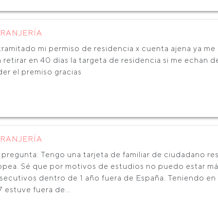
TRANJERÍA
ramitado mi permiso de residencia x cuenta ajena ya me i
a retirar en 40 dias la targeta de residencia si me echan
er el premiso gracias
TRANJERÍA
 pregunta: Tengo una tarjeta de familiar de ciudadano re
opea. Sé que por motivos de estudios no puedo estar má
secutivos dentro de 1 año fuera de España. Teniendo en
 estuve fuera de...