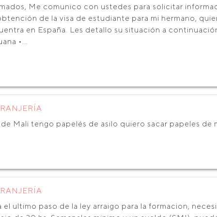
imados, Me comunico con ustedes para solicitar informa
obtención de la visa de estudiante para mi hermano, qui
entra en España. Les detallo su situación a continuación
ana •...
TRANJERÍA
 de Mali tengo papelés de asilo quiero sacar papeles de 
TRANJERÍA
 el ultimo paso de la ley arraigo para la formacion, nece