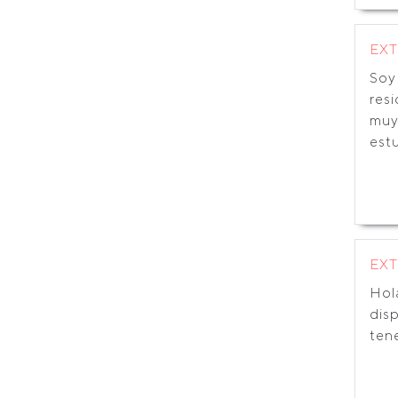
EX
Soy 
resi
muy
estu
EX
Hol
dis
ten