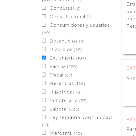
Est
Concursal
(3)
de 
Constitucional
(1)
encu
Consumidores y usuarios
Peru
(60)
Desahucios
(6)
Divorcios
(60)
Extranjería
(104)
Familia
(225)
EX
Fiscal
(67)
Soy
Herencias
(196)
Hipotecas
(8)
Inmobiliario
(37)
Laboral
(325)
Ley segunda oportunidad
EX
(23)
Para
Mercantil
(40)