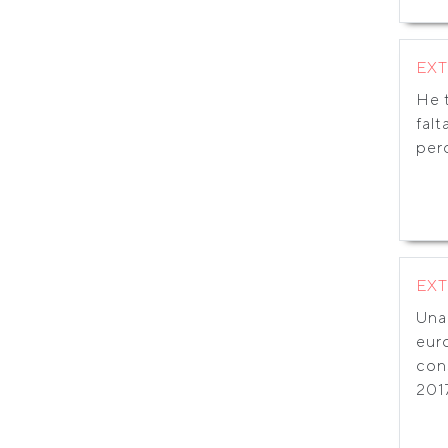
EX
He t
falt
perd
EX
Una
eur
con
2017