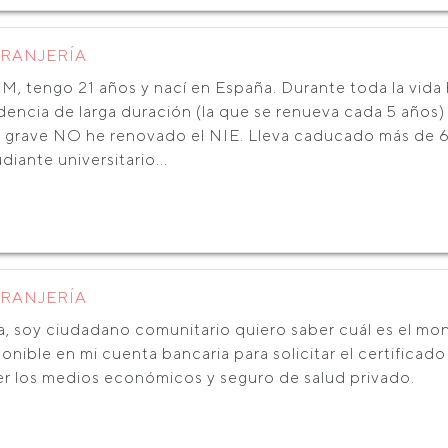
TRANJERÍA
M, tengo 21 años y nací en España. Durante toda la vida 
dencia de larga duración (la que se renueva cada 5 años)
 grave NO he renovado el NIE. Lleva caducado más de 6
diante universitario...
TRANJERÍA
a, soy ciudadano comunitario quiero saber cuál es el m
ponible en mi cuenta bancaria para solicitar el certific
er los medios económicos y seguro de salud privado.