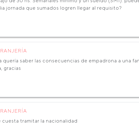
bajo de 30 hs. Semanales minimo y un sueldo (SMI). puede
ia jornada que sumados logren llegar al requisito?
TRANJERÍA
a quería saber las consecuencias de empadrona a una fami
, gracias
TRANJERÍA
 cuesta tramitar la nacionalidad