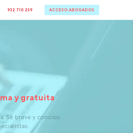
932 710 239
ACCESO ABOGADOS
ma y gratuita
. Sé breve y conciso.
ecialistas.