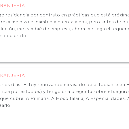
TRANJERÍA
go residencia por contrato en prácticas que está próximo
esa me hizo el cambio a cuenta ajena, pero antes de que 
olución, me cambié de empresa, ahora me llega el requeri
s que era lo...
TRANJERÍA
enos días! Estoy renovando mi visado de estudiante en 
ancia por estudios) y tengo una pregunta sobre el segur
que cubre: A.Primaria, A.Hospitalaria, A.Especialidades,
zarlo...