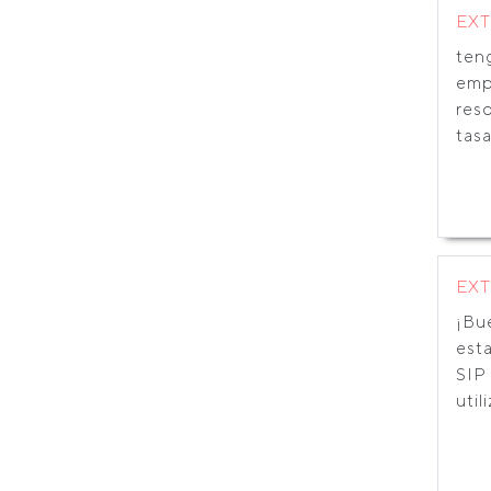
EX
ten
empr
res
tasa
EX
¡Bu
est
SIP 
utili