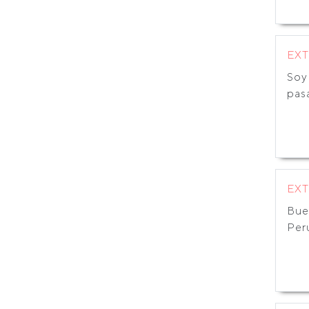
EX
Soy 
pas
EX
Buen
Perú