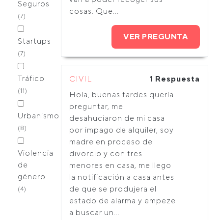
Seguros
cosas. Que...
(7)
VER PREGUNTA
Startups
(7)
Tráfico
CIVIL
1 Respuesta
(11)
Hola, buenas tardes quería
preguntar, me
Urbanismo
desahuciaron de mi casa
(8)
por impago de alquiler, soy
madre en proceso de
Violencia
divorcio y con tres
de
menores en casa, me llego
género
la notificación a casa antes
de que se produjera el
(4)
estado de alarma y empeze
a buscar un...