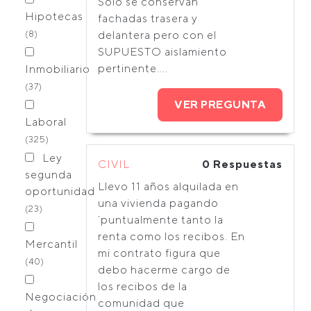
Solo se conservan
Hipotecas
fachadas trasera y
(8)
delantera pero con el
SUPUESTO aislamiento
pertinente....
Inmobiliario
(37)
VER PREGUNTA
Laboral
(325)
Ley
CIVIL
0 Respuestas
segunda
Llevo 11 años alquilada en
oportunidad
una vivienda pagando
(23)
`puntualmente tanto la
renta como los recibos. En
Mercantil
mi contrato figura que
(40)
debo hacerme cargo de
los recibos de la
Negociación
comunidad que