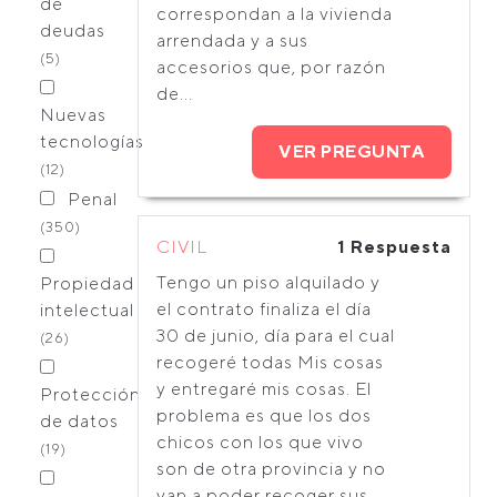
de
correspondan a la vivienda
deudas
arrendada y a sus
(5)
accesorios que, por razón
de...
Nuevas
tecnologías
VER PREGUNTA
(12)
Penal
(350)
CIVIL
1 Respuesta
Tengo un piso alquilado y
Propiedad
el contrato finaliza el día
intelectual
30 de junio, día para el cual
(26)
recogeré todas Mis cosas
y entregaré mis cosas. El
Protección
problema es que los dos
de datos
chicos con los que vivo
(19)
son de otra provincia y no
van a poder recoger sus