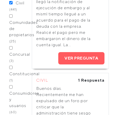
llegó la notificación de
Civil
ejecución de embargo y al
(441)
misml tiempo llegué a un
acuerdo para el pago de la
Comunidades
deuda con la empresa.
de
Realicé el pago pero me
propietarios
embargaron el dinero de la
(25)
cuenta igual. La...
Concursal
VER PREGUNTA
(3)
Constitucional
CIVIL
1 Respuesta
(1)
Buenos días.
Consumidores
Recientemente me han
y
expulsado de un foro por
usuarios
criticar que la
(60)
administración tiene sesgo