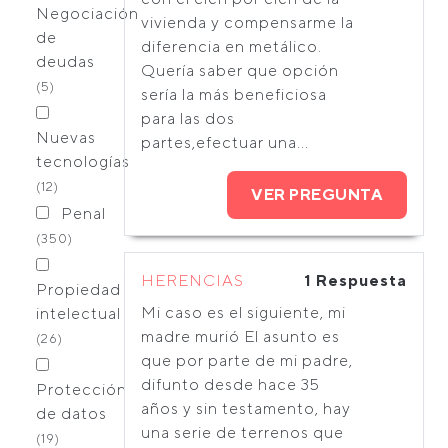
Negociación
vivienda y compensarme la
de
diferencia en metálico.
deudas
Quería saber que opción
(5)
sería la más beneficiosa
para las dos
Nuevas
partes,efectuar una...
tecnologías
(12)
VER PREGUNTA
Penal
(350)
HERENCIAS
1 Respuesta
Propiedad
Mi caso es el siguiente, mi
intelectual
madre murió El asunto es
(26)
que por parte de mi padre,
difunto desde hace 35
Protección
años y sin testamento, hay
de datos
una serie de terrenos que
(19)