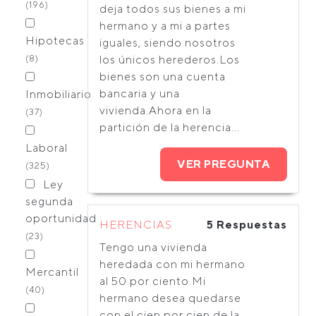
(196)
deja todos sus bienes a mi
hermano y a mi a partes
Hipotecas
iguales, siendo nosotros
(8)
los únicos herederos.Los
bienes son una cuenta
bancaria y una
Inmobiliario
vivienda.Ahora en la
(37)
partición de la herencia...
Laboral
VER PREGUNTA
(325)
Ley
segunda
oportunidad
HERENCIAS
5 Respuestas
(23)
Tengo una vivienda
heredada con mi hermano
Mercantil
al 50 por ciento.Mi
(40)
hermano desea quedarse
con el cien por cien de la