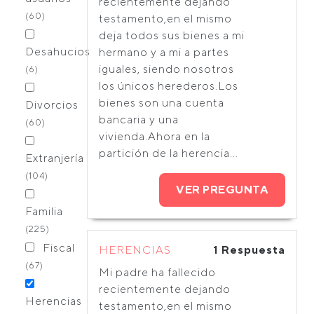
recientemente dejando
(60)
testamento,en el mismo
deja todos sus bienes a mi
Desahucios
hermano y a mi a partes
iguales, siendo nosotros
(6)
los únicos herederos.Los
bienes son una cuenta
Divorcios
bancaria y una
(60)
vivienda.Ahora en la
partición de la herencia...
Extranjería
(104)
VER PREGUNTA
Familia
(225)
Fiscal
HERENCIAS
1 Respuesta
(67)
Mi padre ha fallecido
recientemente dejando
Herencias
testamento,en el mismo