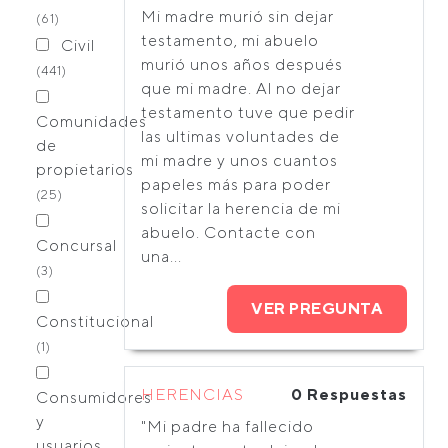
Mi madre murió sin dejar
(61)
testamento, mi abuelo
Civil
murió unos años después
(441)
que mi madre. Al no dejar
testamento tuve que pedir
Comunidades
las ultimas voluntades de
de
mi madre y unos cuantos
propietarios
papeles más para poder
(25)
solicitar la herencia de mi
abuelo. Contacte con
Concursal
una...
(3)
VER PREGUNTA
Constitucional
(1)
HERENCIAS
0 Respuestas
Consumidores
y
"Mi padre ha fallecido
usuarios