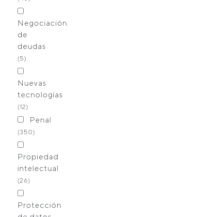
Negociación
de
deudas
(5)
Nuevas
tecnologías
(12)
Penal
(350)
Propiedad
intelectual
(26)
Protección
de datos