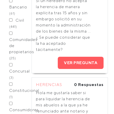
Si un heredero no acepta
la herencia de manera
Bancario
explícita tras 15 años y sin
(61)
embargo solicitó en su
Civil
momento la administración
(441)
de los bienes de la misma ...
¿ Se puede considerar que
Comunidades
la ha aceptado
de
tácitamente?
propietarios
(25)
VER PREGUNTA
Concursal
(3)
HERENCIAS
0 Respuestas
Constitucional
Hola me gustaría saber si
(1)
para liquidar la herencia de
mis abuelos a la que ya he
Consumidores
renunciado ante notario y