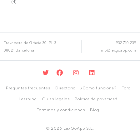
(4)
Travessera de Gràcia 30, Pl. 3
932 710 239
08021 Barcelona
info@lexgoapp.com
Preguntas frecuentes
Directorio
¿Cómo funciona?
Foro
Learning
Guías legales
Política de privacidad
Términos y condiciones
Blog
© 2026 LexGoApp S.L.