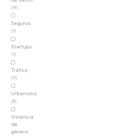
(19)
Seguros
(7)
Startups
(7)
Tráfico
(11)
Urbanismo
(8)
Violencia
de
género