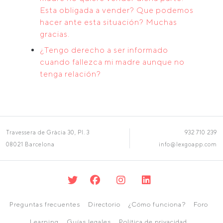
Esta obligada a vender? Que podemos
hacer ante esta situación? Muchas
gracias.
¿Tengo derecho a ser informado
cuando fallezca mi madre aunque no
tenga relación?
Travessera de Gràcia 30, Pl. 3
932 710 239
08021 Barcelona
info@lexgoapp.com
Preguntas frecuentes
Directorio
¿Cómo funciona?
Foro
Learning
Guías legales
Política de privacidad