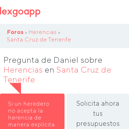
Foros
Herencias
>
>
Santa Cruz de Tenerife
Pregunta de Daniel sobre
Herencias
en
Santa Cruz de
Tenerife
Solicita ahora
Si un heredero
no acepta la
tus
herencia de
presupuestos
manera explícita