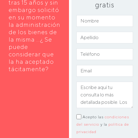
tras 15 años y sin
gratis
embargo solicitó
en su momento
la administración
de los bienes de
la misma ...¿ Se
puede
considerar que
la ha aceptado
tácitamente?
Acepto las
condiciones
del servicio
y la
política de
privacidad