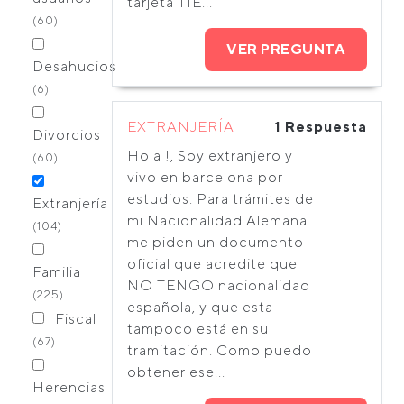
tarjeta TIE...
(60)
VER PREGUNTA
Desahucios
(6)
EXTRANJERÍA
1 Respuesta
Divorcios
Hola !, Soy extranjero y
(60)
vivo en barcelona por
estudios. Para trámites de
Extranjería
mi Nacionalidad Alemana
(104)
me piden un documento
oficial que acredite que
Familia
NO TENGO nacionalidad
(225)
española, y que esta
Fiscal
tampoco está en su
(67)
tramitación. Como puedo
obtener ese...
Herencias