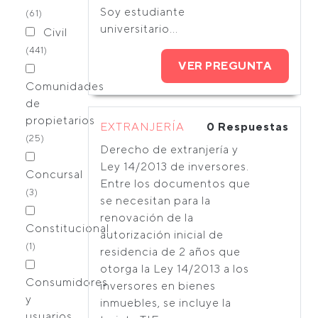
Soy estudiante
(61)
universitario...
Civil
(441)
VER PREGUNTA
Comunidades
de
propietarios
EXTRANJERÍA
0 Respuestas
(25)
Derecho de extranjería y
Ley 14/2013 de inversores.
Concursal
Entre los documentos que
(3)
se necesitan para la
renovación de la
Constitucional
autorización inicial de
(1)
residencia de 2 años que
otorga la Ley 14/2013 a los
Consumidores
inversores en bienes
y
inmuebles, se incluye la
usuarios