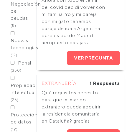
Ahora con todo el tema
Negociación
del covid decidi volver con
de
mi familia. Yo y mi pareja
deudas
con mi gato tenemos
(5)
pasaje de ida a Argentina
pero es desde Madrid
Nuevas
aeropuerto barajas a...
tecnologías
(12)
VER PREGUNTA
Penal
(350)
EXTRANJERÍA
1 Respuesta
Propiedad
intelectual
Qué requisitos necesito
para que mi marido
(26)
extranjero pueda adquirir
la residencia comunitaria
Protección
en Cataluña? gracias
de datos
(19)