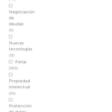
Negociación
de
deudas
(5)
Nuevas
tecnologías
(12)
Penal
(350)
Propiedad
intelectual
(26)
Protección
de datos