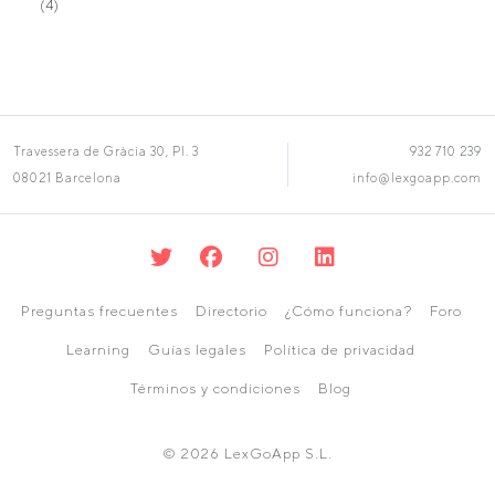
(4)
Travessera de Gràcia 30, Pl. 3
932 710 239
08021 Barcelona
info@lexgoapp.com
Preguntas frecuentes
Directorio
¿Cómo funciona?
Foro
Learning
Guías legales
Política de privacidad
Términos y condiciones
Blog
© 2026 LexGoApp S.L.