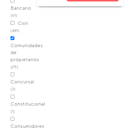
Bancario
(61)
Civil
(441)
Comunidades
de
propietarios
(25)
Concursal
(3)
Constitucional
(1)
Consumidores