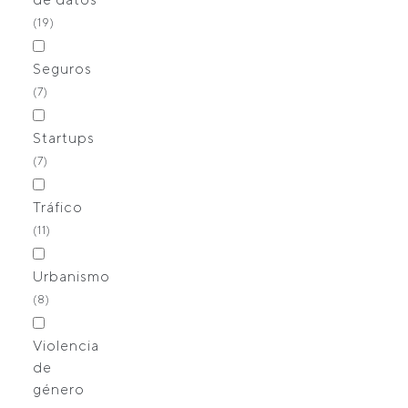
(19)
Seguros
(7)
Startups
(7)
Tráfico
(11)
Urbanismo
(8)
Violencia
de
género