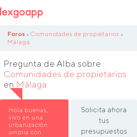
Foros
Comunidades de propietarios
>
>
Málaga
Pregunta de Alba sobre
Comunidades de propietarios
en
Málaga
Solicita ahora
Hola buenas,
vivo en una
tus
urbanización
presupuestos
amplia con