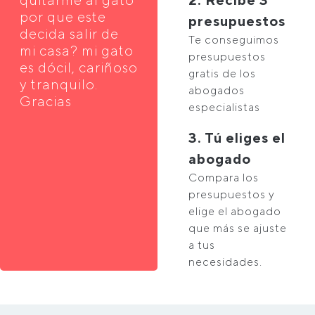
por que este
presupuestos
decida salir de
Te conseguimos
mi casa? mi gato
presupuestos
es dócil, cariñoso
gratis de los
y tranquilo.
abogados
Gracias
especialistas
3. Tú eliges el
abogado
Compara los
presupuestos y
elige el abogado
que más se ajuste
a tus
necesidades.