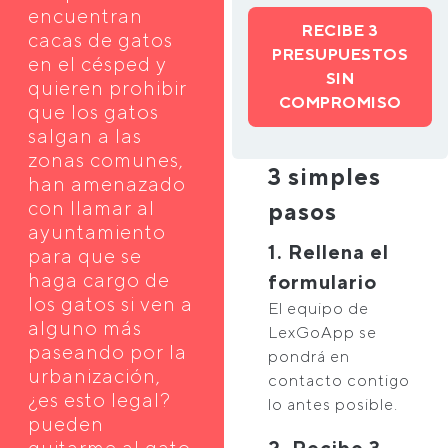
encuentran
RECIBE 3
cacas de gatos
PRESUPUESTOS
en el césped y
SIN
quieren prohibir
COMPROMISO
que los gatos
salgan a las
zonas comunes,
3 simples
han amenazado
con llamar al
pasos
ayuntamiento
1. Rellena el
para que se
haga cargo de
formulario
los gatos si ven a
El equipo de
alguno más
LexGoApp se
paseando por la
pondrá en
urbanización,
contacto contigo
¿es esto legal?
lo antes posible.
pueden
quitarme al gato
2. Recibe 3