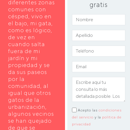
diferentes zonas
gratis
comunes con
césped, vivo en
el bajo, mi gata,
como es lógico,
de vez en
cuando salta
fuera de mi
jardín y mi
propiedad y se
da sus paseos
por la
comunidad, al
igual que otros
gatos de la
urbanización,
Acepto las
condiciones
algunos vecinos
del servicio
y la
política de
se han quejado
privacidad
de que se