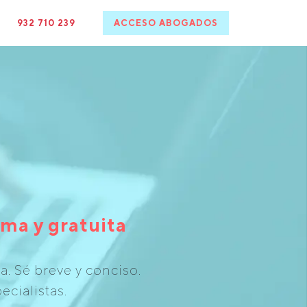
932 710 239
ACCESO ABOGADOS
ma y gratuita
. Sé breve y conciso.
ecialistas.