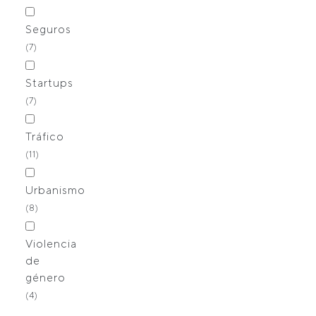
Seguros
(7)
Startups
(7)
Tráfico
(11)
Urbanismo
(8)
Violencia
de
género
(4)