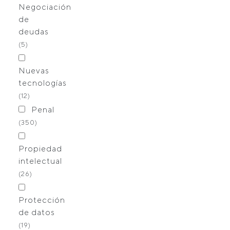
Negociación
de
deudas
(5)
Nuevas
tecnologías
(12)
Penal
(350)
Propiedad
intelectual
(26)
Protección
de datos
(19)