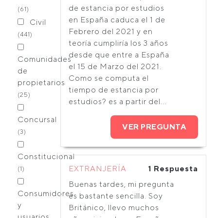
de estancia por estudios
(61)
en España caduca el 1 de
Civil
Febrero del 2021 y en
(441)
teoría cumpliría los 3 años
desde que entre a España
Comunidades
el 15 de Marzo del 2021.
de
Como se computa el
propietarios
tiempo de estancia por
(25)
estudios? es a partir del...
Concursal
VER PREGUNTA
(3)
Constitucional
EXTRANJERÍA
1 Respuesta
(1)
Buenas tardes, mi pregunta
Consumidores
es bastante sencilla. Soy
y
Británico, llevo muchos
usuarios