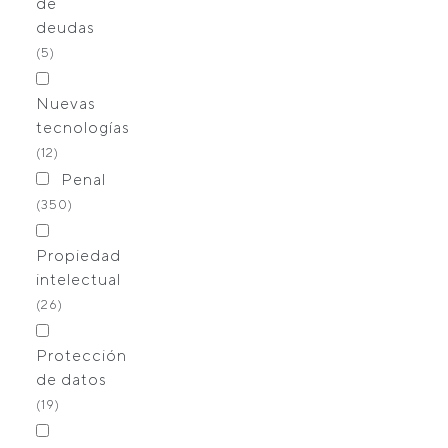
de
deudas
(5)
Nuevas
tecnologías
(12)
Penal
(350)
Propiedad
intelectual
(26)
Protección
de datos
(19)