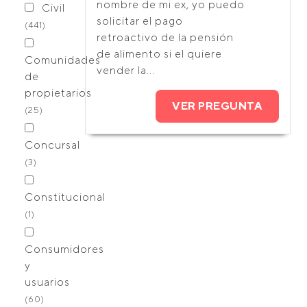
nombre de mi ex, yo puedo
Civil
solicitar el pago
(441)
retroactivo de la pensión
de alimento si el quiere
Comunidades
vender la...
de
propietarios
VER PREGUNTA
(25)
Concursal
(3)
Constitucional
(1)
Consumidores
y
usuarios
(60)