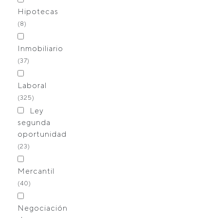
Hipotecas
(8)
Inmobiliario
(37)
Laboral
(325)
Ley
segunda
oportunidad
(23)
Mercantil
(40)
Negociación