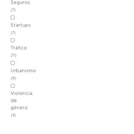
Seguros
(7)
Startups
(7)
Tráfico
(11)
Urbanismo
(8)
Violencia
de
género
(4)