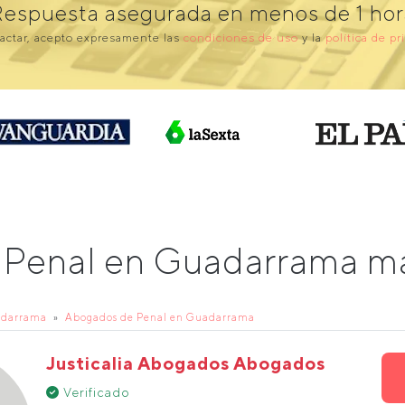
Respuesta asegurada en menos de 1 hor
actar, acepto expresamente las
condiciones de uso
y la
política de pr
 Penal en Guadarrama 
adarrama
Abogados de Penal en Guadarrama
Justicalia Abogados Abogados
Verificado