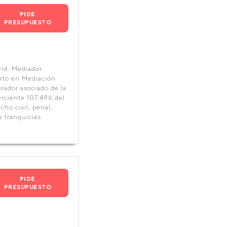
PIDE
PRESUPUESTO
id. Mediador
erto en Mediación
rador asociado de la
rciente 107.496 del
ho civil, penal,
e franquicias.
PIDE
PRESUPUESTO