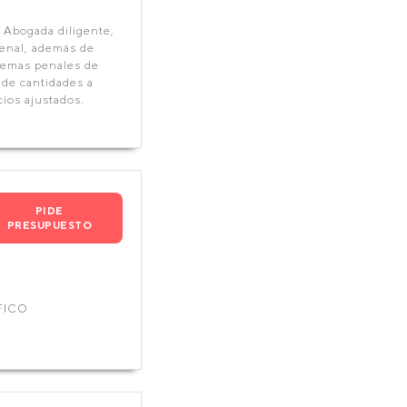
Abogada diligente,
 penal, además de
 temas penales de
de cantidades a
ios ajustados.
PIDE
PRESUPUESTO
FICO