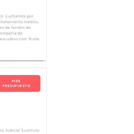
ico. Luchamos por
 tratamiento médico.
nes de fondos de
 compañía de
escudero.com Visite
PIDE
PRESUPUESTO
io Judicial Sustituto