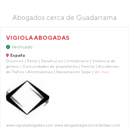
Abogados cerca de Guadarrama
VIGIOLA ABOGADAS
Verificado
España
Divorcios | Penal | Desahucios | Inmobiliario | Violencia de
género | Comunidades de propietarios | Familia | Accidentes
de Tráfico | Alcoholemias | Reclamación Sepe |
Ver más
www.vigiolaabogadas.com www.abogadoagresionesbilbao.com