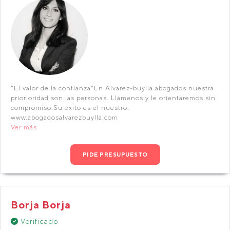
"El valor de la confianza"En Alvarez-buylla abogados nuestra
priorioridad son las personas. Llámenos y le orientaremos sin
compromiso.Su éxito es el nuestro.
www.abogadosalvarezbuylla.com
Ver más
PIDE PRESUPUESTO
Borja Borja
Verificado