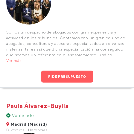
Somos un despacho de abogados con gran experiencia y
actividad en los tribunales. Contamos con un gran equipo de
abogados, consultores y asesores especializados en diversas
materias, tal es así que dicha especialización ha conseguido
que seamos un referente en el asesoramiento jurídico.
Ver más
PIDE PRESUPUESTO
Paula Álvarez-Buylla
Verificado
Madrid (Madrid)
Divorcios | Herencias