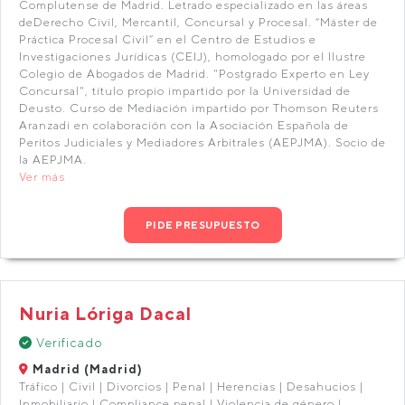
Complutense de Madrid. Letrado especializado en las áreas
deDerecho Civil, Mercantil, Concursal y Procesal. “Máster de
Práctica Procesal Civil” en el Centro de Estudios e
Investigaciones Jurídicas (CEIJ), homologado por el Ilustre
Colegio de Abogados de Madrid. "Postgrado Experto en Ley
Concursal", título propio impartido por la Universidad de
Deusto. Curso de Mediación impartido por Thomson Reuters
Aranzadi en colaboración con la Asociación Española de
Peritos Judiciales y Mediadores Arbitrales (AEPJMA). Socio de
la AEPJMA.
Ver más
PIDE PRESUPUESTO
Nuria Lóriga Dacal
Verificado
Madrid (Madrid)
Tráfico | Civil | Divorcios | Penal | Herencias | Desahucios |
Inmobiliario | Compliance penal | Violencia de género |