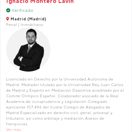
Ignacio Montero Lavín
Verificado
Madrid (Madrid)
Penal | Inmobiliario
Licenciado en Derecho por la Universidad Autónoma de
Madrid. Mediador titulado por la Universidad Rey Juan Carlos
de Madrid y Experto en Mediación Deportiva acreditado por el
Comité Olímpico Español. Colaborador asociado de la Real
Academia de Jurisprudencia y Legislación.Colegiado
ejerciente 107.496 del Ilustre Colegio de Abogados de
Madrid.Especializado en derecho civil, penal, procesal y
tributario, así como arbitraje y mediación.Asesor de
franquicias.
Ver más