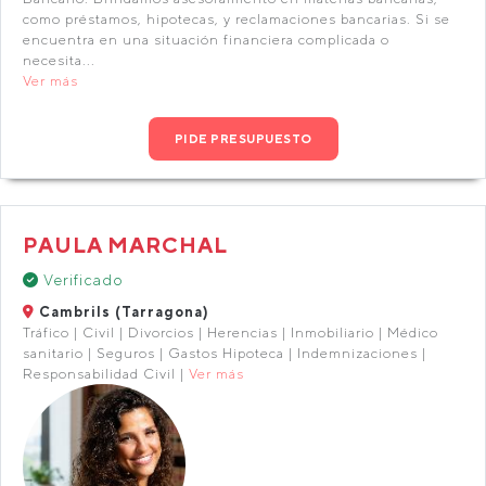
como préstamos, hipotecas, y reclamaciones bancarias. Si se
encuentra en una situación financiera complicada o
necesita...
Ver más
PIDE PRESUPUESTO
PAULA MARCHAL
Verificado
Cambrils (Tarragona)
Tráfico | Civil | Divorcios | Herencias | Inmobiliario | Médico
sanitario | Seguros | Gastos Hipoteca | Indemnizaciones |
Responsabilidad Civil |
Ver más