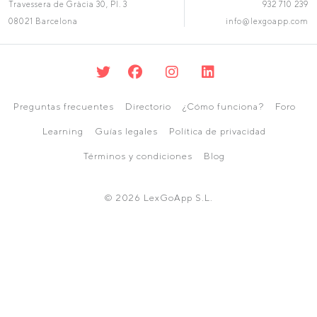
Travessera de Gràcia 30, Pl. 3
932 710 239
08021 Barcelona
info@lexgoapp.com
Preguntas frecuentes
Directorio
¿Cómo funciona?
Foro
Learning
Guías legales
Política de privacidad
Términos y condiciones
Blog
© 2026 LexGoApp S.L.