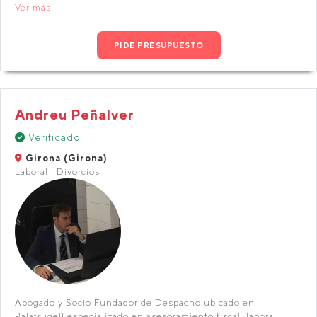
Ver más
PIDE PRESUPUESTO
Andreu Peñalver
Verificado
Girona (Girona)
Laboral | Divorcios
Abogado y Socio Fundador de Despacho ubicado en
Palafrugell especializado en asesoramiento fiscal, laboral,