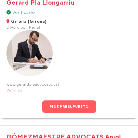
Gerard Pla Llongarriu
Verificado
Girona (Girona)
Divorcios | Penal
www.gerardplaadvocats.cat
Ver más
PIDE PRESUPUESTO
GÓMEZMAESTRE ADVOCATS Aniol