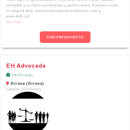
contable y juridico a empresas y particulares. Puedes visitar
mi pagina web: www.andreupenalveradvocat.com y
www.dk8.cat
Ver más
PIDE PRESUPUESTO
EH Advocada
Verificado
Girona (Girona)
Laboral | Divorcios