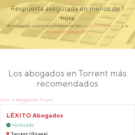
Respuesta asegurada en menos de 1
hora
Al contactar, acepto expresamente las
condiciones de uso
y la
política de privacidad
Los abogados en Torrent más
recomendados
Inicio
Abogados en Torrent
LÉXITO Abogados
Verificado
Torrent (Girona)