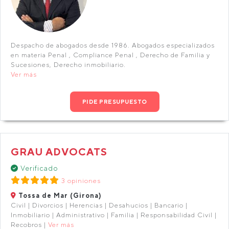
Despacho de abogados desde 1986.​ Abogados especializados
en materia Penal , Compliance Penal , Derecho de Familia y
Sucesiones, Derecho inmobiliario.
Ver más
PIDE PRESUPUESTO
GRAU ADVOCATS
Verificado
3 opiniones
Tossa de Mar (Girona)
Civil | Divorcios | Herencias | Desahucios | Bancario |
Inmobiliario | Administrativo | Familia | Responsabilidad Civil |
Recobros |
Ver más