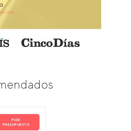
a
ivacidad
omendados
PIDE
PRESUPUESTO