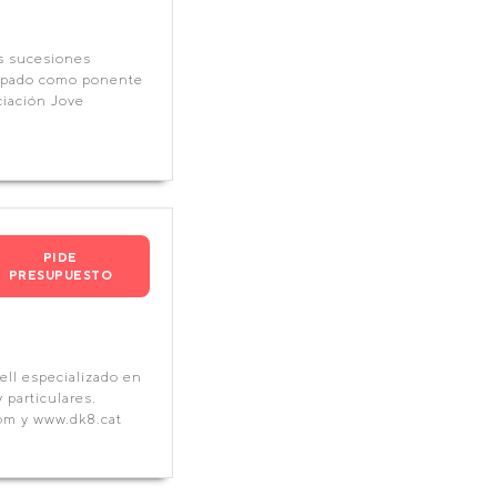
s sucesiones
cipado como ponente
ciación Jove
PIDE
PRESUPUESTO
ll especializado en
 particulares.
om y www.dk8.cat