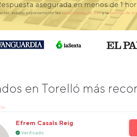
Respuesta asegurada en menos de 1 hor
actar, acepto expresamente las
condiciones de uso
y la
política de pr
ados en Torelló más rec
lló
Efrem Casals Reig
Verificado