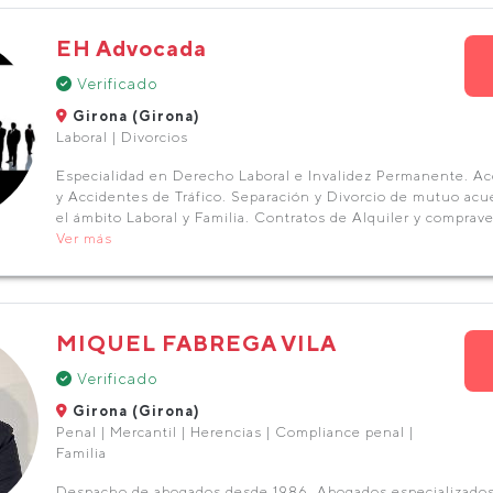
EH Advocada
Verificado
Girona (Girona)
Laboral | Divorcios
Especialidad en Derecho Laboral e Invalidez Permanente. Ac
y Accidentes de Tráfico. Separación y Divorcio de mutuo ac
el ámbito Laboral y Familia. Contratos de Alquiler y comprave
Ver más
MIQUEL FABREGA VILA
Verificado
Girona (Girona)
Penal | Mercantil | Herencias | Compliance penal |
Familia
Despacho de abogados desde 1986.​ Abogados especializados