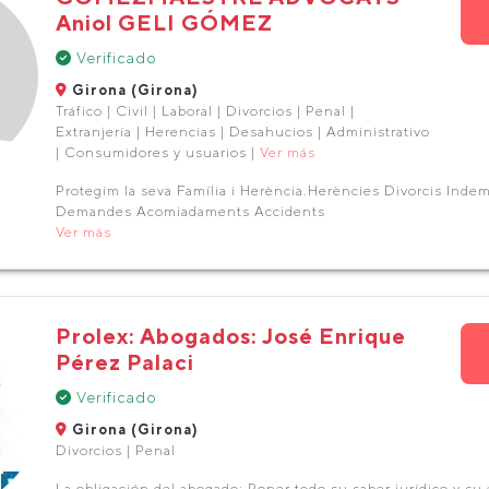
Aniol GELI GÓMEZ
Verificado
Girona (Girona)
Tráfico | Civil | Laboral | Divorcios | Penal |
Extranjería | Herencias | Desahucios | Administrativo
| Consumidores y usuarios |
Ver más
Protegim la seva Família i Herència.Herències Divorcis Inde
Demandes Acomiadaments Accidents
Ver más
Prolex: Abogados: José Enrique
Pérez Palaci
Verificado
Girona (Girona)
Divorcios | Penal
La obligación del abogado: Poner todo su saber jurídico y su