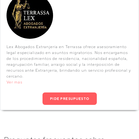
Lex Abogados Extranjería en Terrassa ofrece asesoramiento
legal especializado en asuntos migratorios. Nos encargamos
de los procedimientos de residencia, nacionalidad española,
reagrupación familiar, arraigo social y la interposición de
recursos ante Extranjería, brindando un servicio profesional y
cercano.
Ver más
PIDE PRESUPUESTO