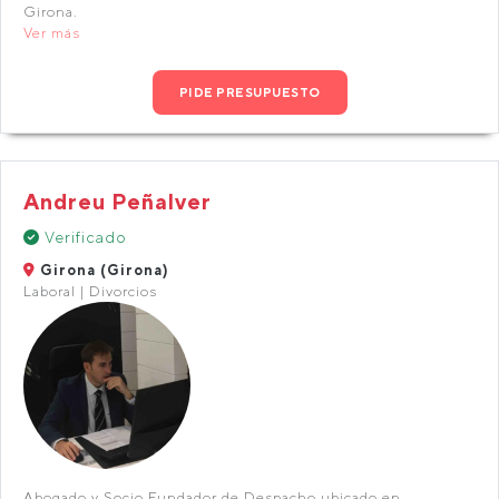
Girona.
Ver más
PIDE PRESUPUESTO
Andreu Peñalver
Verificado
Girona (Girona)
Laboral | Divorcios
Abogado y Socio Fundador de Despacho ubicado en