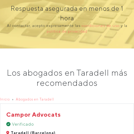
Respuesta asegurada en menos de 1
hora
Al contactar, acepto expresamente las
condiciones de uso
y la
política de privacidad
Los abogados en Taradell más
recomendados
Inicio
Abogados en Taradell
Campor Advocats
Verificado
Taradell (Barcelona)