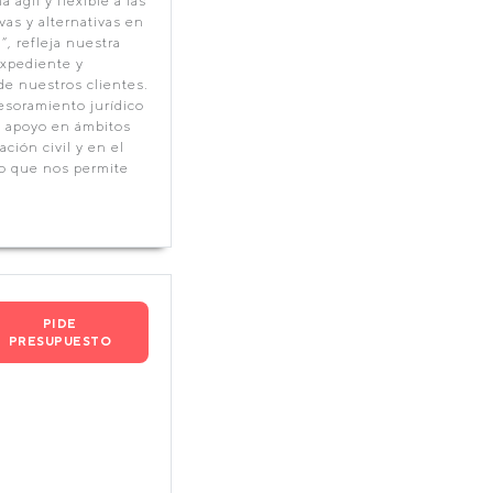
ágil y flexible a las
as y alternativas en
, refleja nuestra
expediente y
de nuestros clientes.
sesoramiento jurídico
y apoyo en ámbitos
ción civil y en el
lo que nos permite
PIDE
PRESUPUESTO