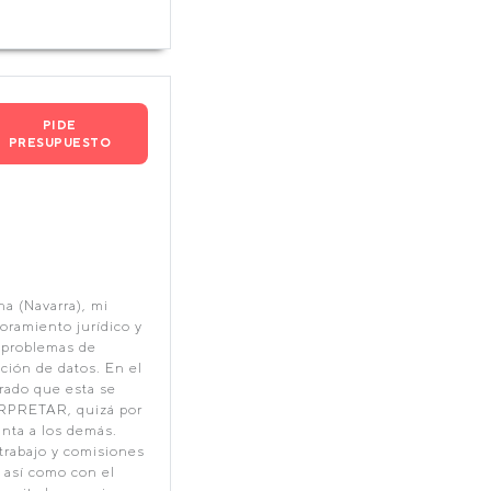
PIDE
PRESUPUESTO
a (Navarra), mi
oramiento jurídico y
e problemas de
ción de datos. En el
rado que esta se
ERPRETAR, quizá por
nta a los demás.
 trabajo y comisiones
 así como con el