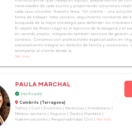
multidisciplinar que trabaja en equipo, adaptándonos de forma 
necesidades de cada asunto y proponiendo soluciones creativ
cada caso concreto. Nuestro lema, “Un cliente – una solución”
forma de trabajar: trato cercano, seguimiento constante del 
búsqueda de la mejor estrategia para defender los intereses 
El objeto de Aliats-Legal es el ejercicio de la abogacía y el a
en sentido amplio, integrando también servicios de gestión 
conexos. Contamos con profesionales especializados en litiga
asesoramiento integral en derecho de familia y sucesiones, 
acompañar al cliente desde la...
Ver más
PAULA MARCHAL
Verificado
Cambrils (Tarragona)
Tráfico | Civil | Divorcios | Herencias | Inmobiliario |
Médico sanitario | Seguros | Gastos Hipoteca |
Indemnizaciones | Responsabilidad Civil |
Ver más