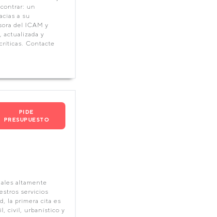
ncontrar: un
acias a su
sora del ICAM y
, actualizada y
críticas. Contacte
PIDE
PRESUPUESTO
ales altamente
stros servicios
, la primera cita es
, civil, urbanístico y