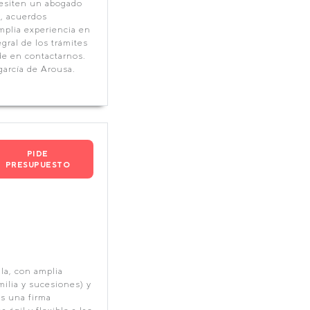
esiten un abogado
s, acuerdos
mplia experiencia en
gral de los trámites
de en contactarnos.
arcía de Arousa.
PIDE
PRESUPUESTO
la, con amplia
milia y sucesiones) y
os una firma