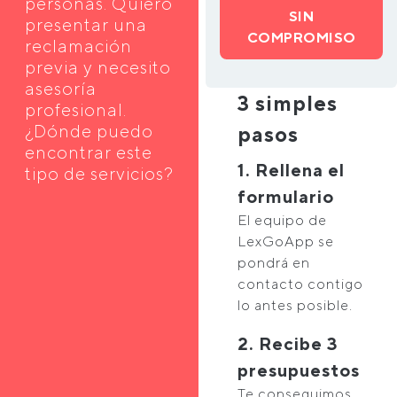
personas. Quiero
SIN
presentar una
COMPROMISO
reclamación
previa y necesito
asesoría
3 simples
profesional.
¿Dónde puedo
pasos
encontrar este
1. Rellena el
tipo de servicios?
formulario
El equipo de
LexGoApp se
pondrá en
contacto contigo
lo antes posible.
2. Recibe 3
presupuestos
Te conseguimos