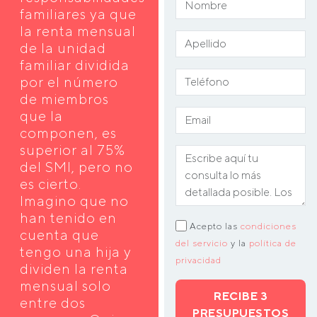
familiares ya que
la renta mensual
de la unidad
familiar dividida
por el número
de miembros
que la
componen, es
superior al 75%
del SMI, pero no
es cierto.
Imagino que no
han tenido en
Acepto las
condiciones
cuenta que
del servicio
y la
política de
tengo una hija y
privacidad
dividen la renta
mensual solo
RECIBE 3
entre dos
PRESUPUESTOS