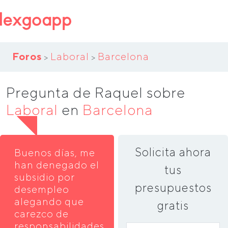
Foros
Laboral
Barcelona
>
>
Pregunta de Raquel sobre
Laboral
en
Barcelona
Solicita ahora
Buenos días, me
han denegado el
tus
subsidio por
presupuestos
desempleo
alegando que
gratis
carezco de
responsabilidades