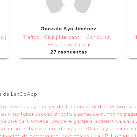
Gonzalo Ayo Jiménez
s |
Tráfico | Civil | Mercantil | Concursal |
Desahucios |
+ más
27 respuestas
os de LexGoApp:
or viviendas y locales, de 3 la comunidad no es propieta
os al no tener acceso directo a zonas comunes no pagan
, ya que para acceder desde el garaje a la planta baja a l
s solicitantes hay vecinos de más de 70 años y un minusval
iminación de barreras arquitectónicas.¿ La LPH, obliga a l