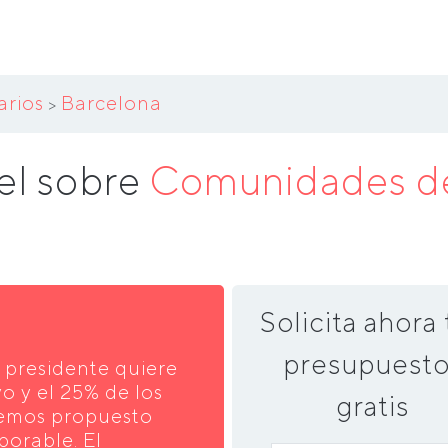
arios
Barcelona
>
el sobre
Comunidades de
Solicita ahora 
presupuesto
l presidente quiere
o y el 25% de los
gratis
hemos propuesto
borable. El