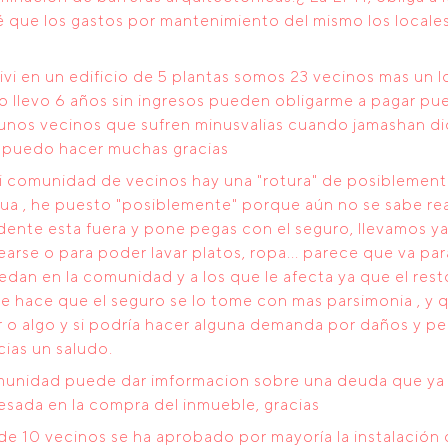
Sé que los gastos por mantenimiento del mismo los locale
vivi en un edificio de 5 plantas somos 23 vecinos mas un l
lo llevo 6 años sin ingresos pueden obligarme a pagar pu
lgunos vecinos que sufren minusvalias cuando jamashan d
é puedo hacer muchas gracias
 comunidad de vecinos hay una "rotura" de posiblemente
ua , he puesto "posiblemente" porque aún no se sabe re
idente esta fuera y pone pegas con el seguro, llevamos ya
arse o para poder lavar platos, ropa... parece que va pa
an en la comunidad y a los que le afecta ya que el resto
ue hace que el seguro se lo tome con mas parsimonia , y
r o algo y si podría hacer alguna demanda por daños y p
ias un saludo.
munidad puede dar imformacion sobre una deuda que ya 
resada en la compra del inmueble, gracias
e 10 vecinos se ha aprobado por mayoría la instalación 