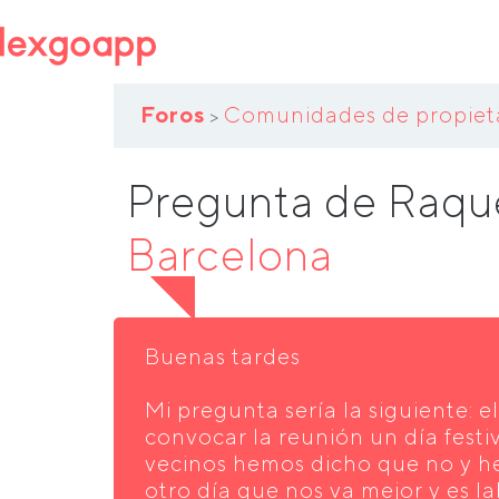
Foros
Comunidades de propiet
>
Pregunta de Raqu
Barcelona
Buenas tardes
Mi pregunta sería la siguiente: e
convocar la reunión un día festiv
vecinos hemos dicho que no y 
otro día que nos va mejor y es la