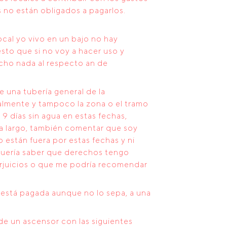
s no están obligados a pagarlos.
ocal yo vivo en un bajo no hay
esto que si no voy a hacer uso y
icho nada al respecto an de
 una tubería general de la
almente y tampoco la zona o el tramo
 9 días sin agua en estas fechas,
ra largo, también comentar que soy
 están fuera por estas fechas y ni
 quería saber que derechos tengo
erjuicios o que me podría recomendar
está pagada aunque no lo sepa, a una
de un ascensor con las siguientes