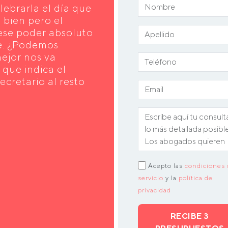
lebrarla el día que
 bien pero el
iese poder absoluto
ce. ¿Podemos
mejor nos va
 que indica el
ecretario al resto
Acepto las
condiciones 
servicio
y la
política de
privacidad
RECIBE 3