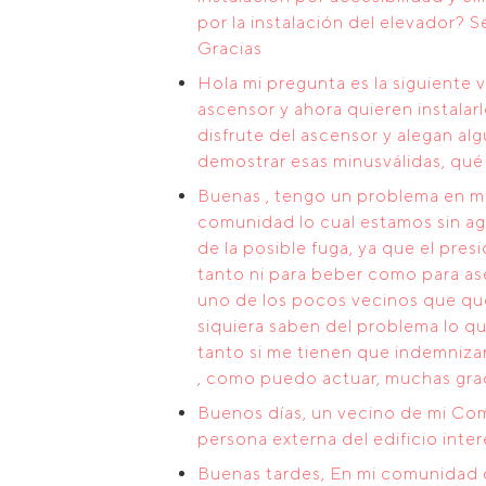
por la instalación del elevador? 
Gracias
Hola mi pregunta es la siguiente 
ascensor y ahora quieren instalar
disfrute del ascensor y alegan a
demostrar esas minusválidas, qu
Buenas , tengo un problema en mi
comunidad lo cual estamos sin ag
de la posible fuga, ya que el pres
tanto ni para beber como para ase
uno de los pocos vecinos que qued
siquiera saben del problema lo q
tanto si me tienen que indemniza
, como puedo actuar, muchas grac
Buenos días, un vecino de mi Co
persona externa del edificio inte
Buenas tardes, En mi comunidad d