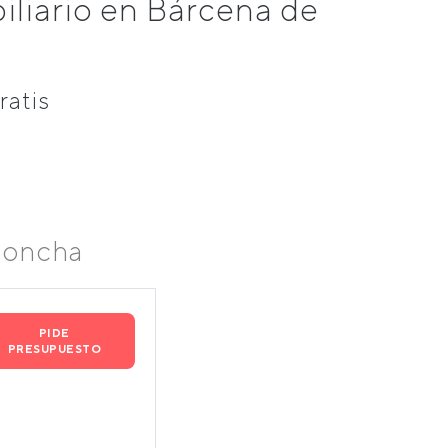
liario en Bárcena de
ratis
Concha
PIDE
PRESUPUESTO