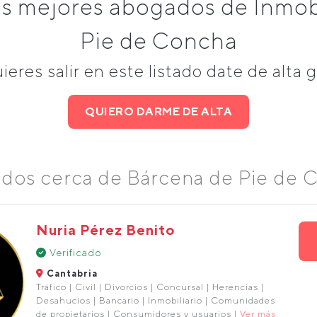
s mejores abogados de Inmobi
Pie de Concha
uieres salir en este listado date de alta g
QUIERO DARME DE ALTA
dos cerca de Bárcena de Pie de 
Nuria Pérez Benito
Verificado
Cantabria
Tráfico | Civil | Divorcios | Concursal | Herencias |
Desahucios | Bancario | Inmobiliario | Comunidades
de propietarios | Consumidores y usuarios |
Ver más