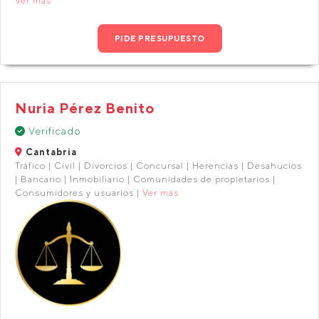
Ver más
PIDE PRESUPUESTO
Nuria Pérez Benito
Verificado
Cantabria
Tráfico | Civil | Divorcios | Concursal | Herencias | Desahucios
| Bancario | Inmobiliario | Comunidades de propietarios |
Consumidores y usuarios |
Ver más