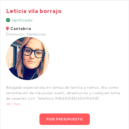
Leticia vila borrajo
Verificado
Cantabria
Divorcios | Herencias
Abogada especialista en temas de familia y trafico. Así como
reclamación de cláusulas suelo, desahucios y cualquier tema
de carácter civil. Telefono 942651243/620196047.
Ver más
PIDE PRESUPUESTO