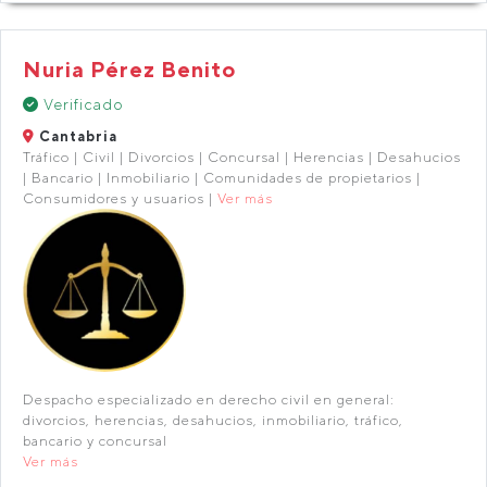
Nuria Pérez Benito
Verificado
Cantabria
Tráfico | Civil | Divorcios | Concursal | Herencias | Desahucios
| Bancario | Inmobiliario | Comunidades de propietarios |
Consumidores y usuarios |
Ver más
Despacho especializado en derecho civil en general:
divorcios, herencias, desahucios, inmobiliario, tráfico,
bancario y concursal
Ver más