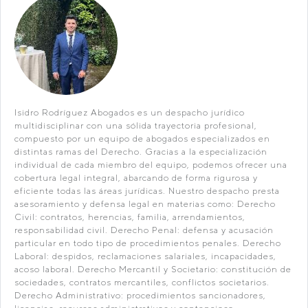
Isidro Rodríguez Abogados es un despacho jurídico
multidisciplinar con una sólida trayectoria profesional,
compuesto por un equipo de abogados especializados en
distintas ramas del Derecho. Gracias a la especialización
individual de cada miembro del equipo, podemos ofrecer una
cobertura legal integral, abarcando de forma rigurosa y
eficiente todas las áreas jurídicas. Nuestro despacho presta
asesoramiento y defensa legal en materias como: Derecho
Civil: contratos, herencias, familia, arrendamientos,
responsabilidad civil. Derecho Penal: defensa y acusación
particular en todo tipo de procedimientos penales. Derecho
Laboral: despidos, reclamaciones salariales, incapacidades,
acoso laboral. Derecho Mercantil y Societario: constitución de
sociedades, contratos mercantiles, conflictos societarios.
Derecho Administrativo: procedimientos sancionadores,