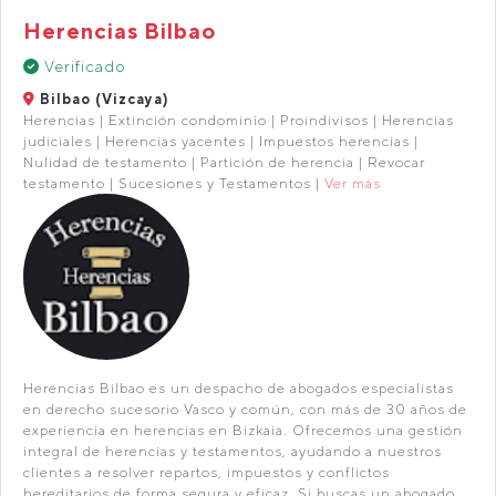
Herencias Bilbao
Verificado
Bilbao (Vizcaya)
Herencias | Extinción condominio | Proindivisos | Herencias
judiciales | Herencias yacentes | Impuestos herencias |
Nulidad de testamento | Partición de herencia | Revocar
testamento | Sucesiones y Testamentos |
Ver más
Herencias Bilbao es un despacho de abogados especialistas
en derecho sucesorio Vasco y común, con más de 30 años de
experiencia en herencias en Bizkaia. Ofrecemos una gestión
integral de herencias y testamentos, ayudando a nuestros
clientes a resolver repartos, impuestos y conflictos
hereditarios de forma segura y eficaz. Si buscas un abogado