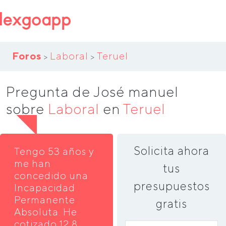
Foros
Laboral
Teruel
>
>
Pregunta de José manuel
sobre
Laboral
en
Teruel
Solicita ahora
Tengo 53 años y
me han
tus
concedido una
presupuestos
Incapacidad
Permanente
gratis
Absoluta. He
cotizado 12,8