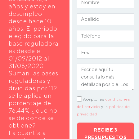
años y estoy en
desempleo
desde hace 10
años. El periodo
elegido para la
base reguladora
es desde el
01/09/2012 al
31/08/2020.
Suman las bases
reguladoras y
divididas por 112
se le aplica un
Acepto las
condiciones
porcentaje de
del servicio
y la
política de
76,44% ¿ que no
privacidad
se de donde se
obtiene?.
RECIBE 3
La cuantía a
PRESUPUESTOS