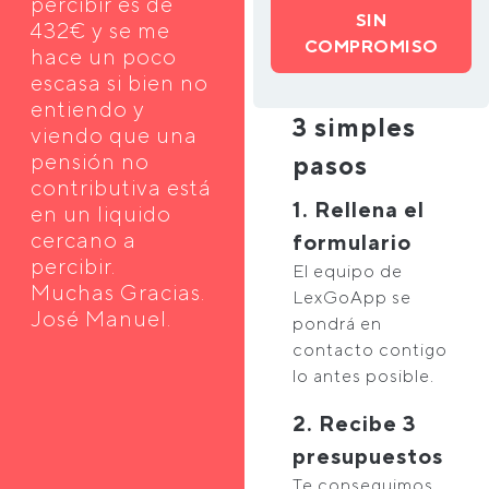
percibir es de
SIN
432€ y se me
COMPROMISO
hace un poco
escasa si bien no
entiendo y
3 simples
viendo que una
pensión no
pasos
contributiva está
1. Rellena el
en un liquido
cercano a
formulario
percibir.
El equipo de
Muchas Gracias.
LexGoApp se
José Manuel.
pondrá en
contacto contigo
lo antes posible.
2. Recibe 3
presupuestos
Te conseguimos