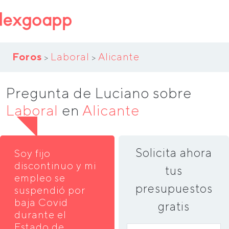
Foros
Laboral
Alicante
>
>
Pregunta de Luciano sobre
Laboral
en
Alicante
Solicita ahora
Soy fijo
discontinuo y mi
tus
empleo se
presupuestos
suspendió por
baja Covid
gratis
durante el
Estado de