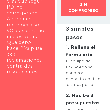
días que según
SIN
RD me
COMPROMISO
corresponde.
Ahora me
reconoce esos
3 simples
90 días pero no
me los abona.
pasos
Que debo
1. Rellena el
hacer? Ya puse
dos
formulario
reclamaciones
El equipo de
contra dos
LexGoApp se
resoluciones.
pondrá en
contacto contigo
lo antes posible.
2. Recibe 3
presupuestos
Te conseguimos