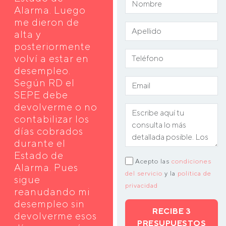
Alarma. Luego
me dieron de
alta y
posteriormente
volví a estar en
desempleo.
Según RD el
SEPE debe
devolverme o no
contabilizar los
días cobrados
durante el
Estado de
Acepto las
condiciones
Alarma. Pues
del servicio
y la
política de
sigue
privacidad
reanudando mi
desempleo sin
RECIBE 3
devolverme esos
PRESUPUESTOS