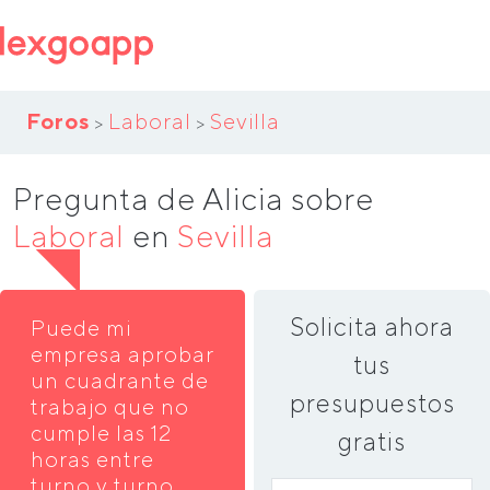
Foros
Laboral
Sevilla
>
>
Pregunta de Alicia sobre
Laboral
en
Sevilla
Solicita ahora
Puede mi
empresa aprobar
tus
un cuadrante de
presupuestos
trabajo que no
cumple las 12
gratis
horas entre
turno y turno