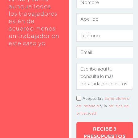
aunque todos
los trabajadores
estén de
acuerdo menos
un trabajador en
este caso yo.
Acepto las
condiciones
del servicio
y la
política de
privacidad
RECIBE 3
PRESUPUESTOS