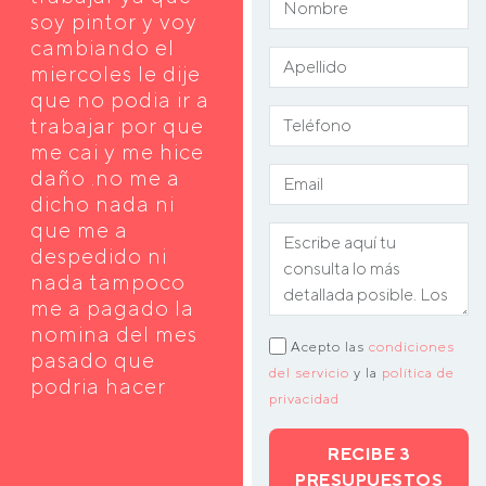
soy pintor y voy
cambiando el
miercoles le dije
que no podia ir a
trabajar por que
me cai y me hice
daño .no me a
dicho nada ni
que me a
despedido ni
nada tampoco
me a pagado la
nomina del mes
Acepto las
condiciones
pasado que
del servicio
y la
política de
podria hacer
privacidad
RECIBE 3
PRESUPUESTOS