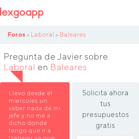
Foros
Laboral
Baleares
>
>
Pregunta de Javier sobre
Laboral
en
Baleares
Solicita ahora
Llevo desde el
miercoles sin
tus
saber nada de mi
presupuestos
jefe y no me a
dicho donde
gratis
tengo que ir a
trabajar ya que