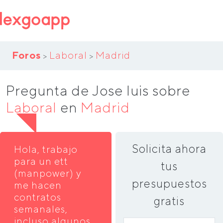
Foros
Laboral
Madrid
>
>
Pregunta de Jose luis sobre
Laboral
en
Madrid
Solicita ahora
Hola, trabajo
para un ett
tus
(manpower) y
presupuestos
me hacen
contratos
gratis
semanales,
incluso algunos