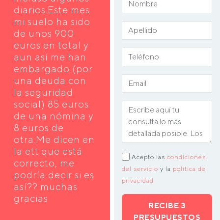
diarios.Este mes
mi suelo ha sido
de unos 900
euros en total y
aun así me han
embargado (por
una deuda con
la seguridad
social) 85 euros
de una nómina y
8 euros de
otra.Me dicen en
la ett que está
Acepto las
condiciones
correcto, me
del servicio
y la
política de
podría decir si es
privacidad
así?? muchas
gracias
RECIBE 3
PRESUPUESTOS