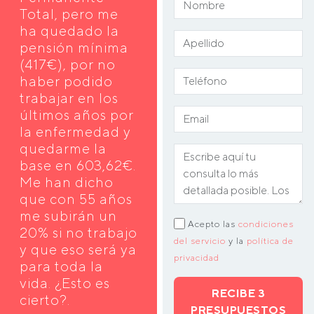
Total, pero me
ha quedado la
pensión mínima
(417€), por no
haber podido
trabajar en los
últimos años por
la enfermedad y
quedarme la
base en 603,62€.
Me han dicho
que con 55 años
me subirán un
Acepto las
condiciones
20% si no trabajo
del servicio
y la
política de
y que eso será ya
privacidad
para toda la
vida. ¿Esto es
RECIBE 3
cierto?.
PRESUPUESTOS