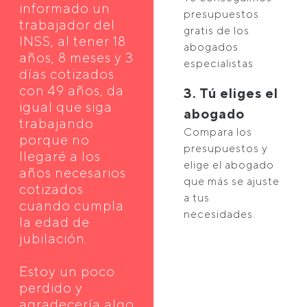
informado un
presupuestos
trabajador del
gratis de los
INSS, al tener 18
abogados
años, 8 meses y 3
especialistas
días cotizados
con 49 años, da
3. Tú eliges el
igual que siga
abogado
trabajando
Compara los
porque no
presupuestos y
llegaré a los
elige el abogado
años necesarios
que más se ajuste
cotizados
a tus
cuando cumpla
necesidades.
la edad de
jubilación.
Estoy un poco
perdido y
agradecería algo