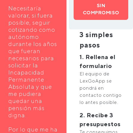
SIN
Necesitaría
COMPROMISO
valorar, si fuera
posible, seguir
cotizando como
3 simples
autónomo
durante los años
pasos
que fueran
1. Rellena el
necesarios para
solicitar la
formulario
Incapacidad
El equipo de
Permanente
LexGoApp se
Absoluta y que
pondrá en
me pudiera
contacto contigo
quedar una
lo antes posible.
pensión más
digna.
2. Recibe 3
presupuestos
Por lo que me ha
Te conseguimos