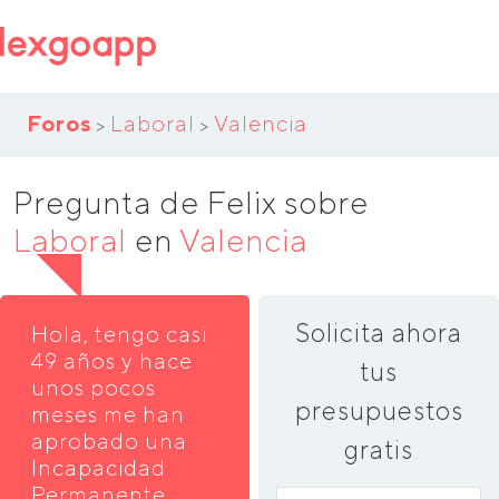
Foros
Laboral
Valencia
>
>
Pregunta de Felix sobre
Laboral
en
Valencia
Solicita ahora
Hola, tengo casi
49 años y hace
tus
unos pocos
presupuestos
meses me han
aprobado una
gratis
Incapacidad
Permanente