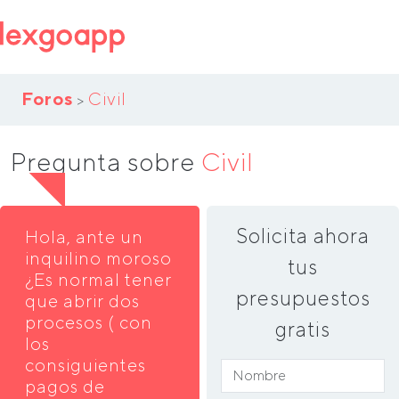
Foros
Civil
>
Pregunta sobre
Civil
Solicita ahora
Hola, ante un
inquilino moroso
tus
¿Es normal tener
presupuestos
que abrir dos
procesos ( con
gratis
los
consiguientes
pagos de