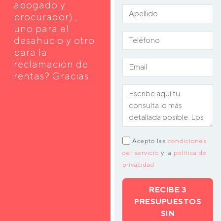
abogado y
procurador) ,
uno para el
desahucio y otro
para la
reclamación de
rentas? Gracias
Acepto las
condiciones
del servicio
y la
política de
privacidad
RECIBE 3
PRESUPUESTOS
SIN