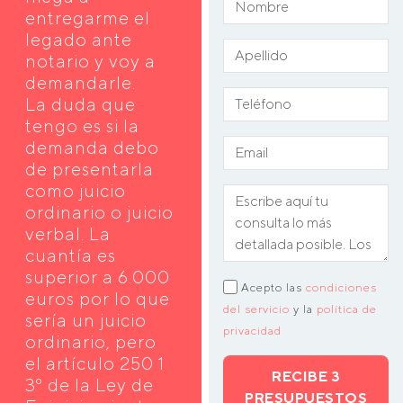
entregarme el
legado ante
notario y voy a
demandarle.
La duda que
tengo es si la
demanda debo
de presentarla
como juicio
ordinario o juicio
verbal. La
cuantía es
superior a 6.000
Acepto las
condiciones
euros por lo que
del servicio
y la
política de
sería un juicio
privacidad
ordinario, pero
el artículo 250 1
RECIBE 3
3º de la Ley de
PRESUPUESTOS