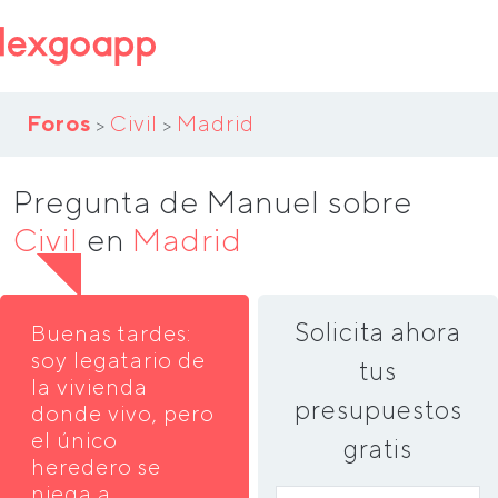
Foros
Civil
Madrid
>
>
Pregunta de Manuel sobre
Civil
en
Madrid
Solicita ahora
Buenas tardes:
soy legatario de
tus
la vivienda
presupuestos
donde vivo, pero
el único
gratis
heredero se
niega a