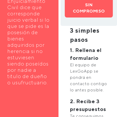
Enjuiciamiento
SIN
Civil dice que
COMPROMISO
corresponde
juicio verbal si lo
que se pide es la
3 simples
posesión de
bienes
pasos
adquiridos por
1. Rellena el
herencia si no
estuviesen
formulario
siendo poseídos
El equipo de
por nadie a
LexGoApp se
titulo de dueño
pondrá en
o usufructuario.
contacto contigo
lo antes posible.
2. Recibe 3
presupuestos
Te conseguimos