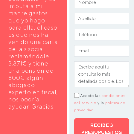
imputa a mi
madre gastos
que yo hago
para ella, el caso
es que nos ha
venido una carta
de la s.social
reclamándole
3.871€ y tiene
una pensión de
800€ algún
abogado
experto en fiscal,
Acepto las
condiciones
nos podría
del servicio
y la
política de
ayudar. Gracias
privacidad
RECIBE 3
PRESUPUESTOS