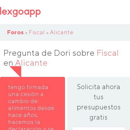
Foros
Fiscal
Alicante
>
>
Pregunta de Dori sobre
Fiscal
en
Alicante
Solicita ahora
tengo firmada
una cesión a
tus
cambio de
presupuestos
alimentos desde
hace años,
gratis
hacemos la
declaración y se