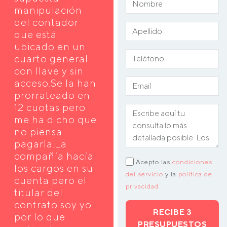
manipulación
del contador
que está
ubicado en un
cuarto general
con llave y sin
acceso.Se la han
prorrateado en
12 cuotas pero
me ha dicho que
no piensa
pagarla.La
compañía hacía
Acepto las
condiciones
los cargos en su
del servicio
y la
política de
cuenta pero el
privacidad
titular del
contrato soy yo
RECIBE 3
por lo que
PRESUPUESTOS