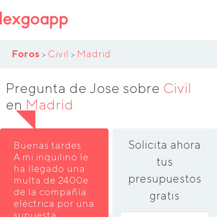
Foros
Civil
Madrid
>
>
Pregunta de Jose sobre
Civil
en
Madrid
Solicita ahora
Buenas tardes
A mi inquilino le
tus
ha llegado una
presupuestos
multa de 2400e
de la compañía
gratis
eléctrica por una
supuesta