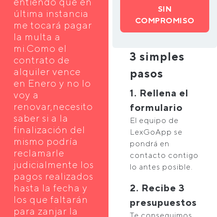
entiendo que en
SIN
última instancia
COMPROMISO
me tocará pagar
la multa a
mi.Como el
3 simples
contrato de
alquiler vence
pasos
en Enero y no lo
1. Rellena el
voy a
renovar,necesito
formulario
saber si a la
El equipo de
finalización del
LexGoApp se
mismo podría
pondrá en
reclamarle
contacto contigo
judicialmente los
lo antes posible.
pagos realizados
hasta la fecha y
2. Recibe 3
los que faltarán
presupuestos
para zanjar la
Te conseguimos