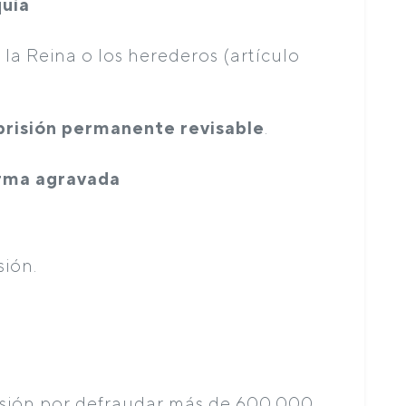
quía
 la Reina o los herederos (artículo
prisión permanente revisable
.
orma agravada
sión.
risión por defraudar más de 600.000