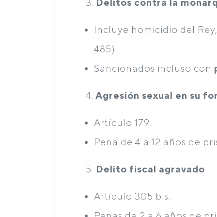
3.
Delitos contra la monar
Incluye homicidio del Rey,
485).
Sancionados incluso con
4.
Agresión sexual en su f
Artículo 179.
Pena de 4 a 12 años de pri
5.
Delito fiscal agravado
Artículo 305 bis.
Penas de 2 a 6 años de p