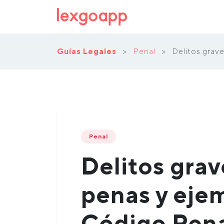
Guías Legales
>
Penal
>
Delitos grav
Penal
Delitos grav
penas y eje
Código Pen