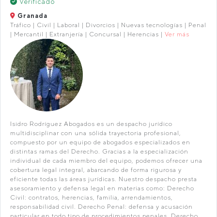
Verificado
Granada
Tráfico | Civil | Laboral | Divorcios | Nuevas tecnologías | Penal
| Mercantil | Extranjería | Concursal | Herencias |
Ver más
Isidro Rodríguez Abogados es un despacho jurídico
multidisciplinar con una sólida trayectoria profesional,
compuesto por un equipo de abogados especializados en
distintas ramas del Derecho. Gracias a la especialización
individual de cada miembro del equipo, podemos ofrecer una
cobertura legal integral, abarcando de forma rigurosa y
eficiente todas las áreas jurídicas. Nuestro despacho presta
asesoramiento y defensa legal en materias como: Derecho
Civil: contratos, herencias, familia, arrendamientos,
responsabilidad civil. Derecho Penal: defensa y acusación
particular en todo tipo de procedimientos penales. Derecho