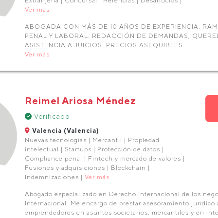
Extranjería | Concursal | Herencias | Desahucios |
Ver más
ABOGADA CON MÁS DE 10 AÑOS DE EXPERIENCIA. RAMA
PENAL Y LABORAL. REDACCIÓN DE DEMANDAS, QUEREL
ASISTENCIA A JUICIOS. PRECIOS ASEQUIBLES.
Ver más
Reimel Ariosa Méndez
Verificado
Valencia (Valencia)
Nuevas tecnologías | Mercantil | Propiedad
intelectual | Startups | Protección de datos |
Compliance penal | Fintech y mercado de valores |
Fusiones y adquisiciones | Blockchain |
Indemnizaciones |
Ver más
Abogado especializado en Derecho Internacional de los negoc
Internacional. Me encargo de prestar asesoramiento jurídico 
emprendedores en asuntos societarios, mercantiles y en inte