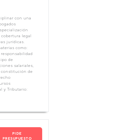
iplinar con una
abogados
specialización
cobertura legal
as jurídicas.
aterias como:
, responsabilidad
tipo de
iones salariales,
: constitución de
erecho
cursos
 y Tributario:
PIDE
PRESUPUESTO