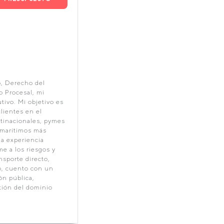
, Derecho del
o Procesal, mi
tivo. Mi objetivo es
clientes en el
ltinacionales, pymes
 marítimos más
a experiencia
me a los riesgos y
nsporte directo,
mo, cuento con un
ón pública,
tión del dominio