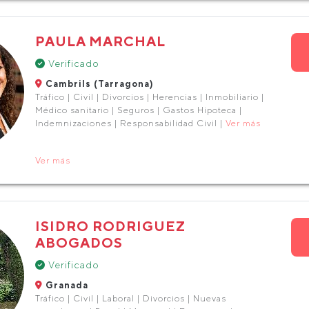
PAULA MARCHAL
Verificado
Cambrils (Tarragona)
Tráfico | Civil | Divorcios | Herencias | Inmobiliario |
Médico sanitario | Seguros | Gastos Hipoteca |
Indemnizaciones | Responsabilidad Civil |
Ver más
Ver más
ISIDRO RODRIGUEZ
ABOGADOS
Verificado
Granada
Tráfico | Civil | Laboral | Divorcios | Nuevas