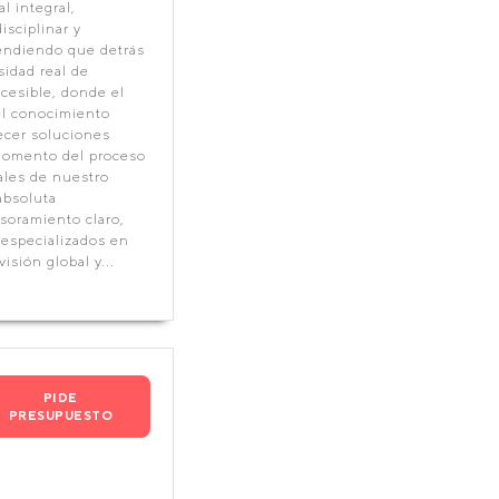
l integral,
sciplinar y
tendiendo que detrás
idad real de
cesible, donde el
el conocimiento
recer soluciones
momento del proceso
ales de nuestro
absoluta
soramiento claro,
 especializados en
sión global y...
PIDE
PRESUPUESTO