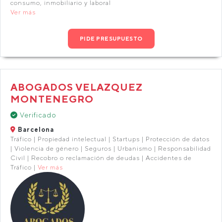
consumo, inmobiliario y laboral
Ver más
PIDE PRESUPUESTO
ABOGADOS VELAZQUEZ
MONTENEGRO
Verificado
Barcelona
Tráfico | Propiedad intelectual | Startups | Protección de datos
| Violencia de género | Seguros | Urbanismo | Responsabilidad
Civil | Recobro o reclamación de deudas | Accidentes de
Tráfico |
Ver más