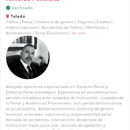
Verificado
Toledo
Tráfico | Penal | Violencia de género | Seguros | Estafas |
Indemnizaciones | Accidentes de Tráfico | Monitorios |
Alcoholemias | Penal Económico |
Ver más
Abogado ejerciente especializado en Derecho Penal y
Defensa Penal estratégica. Experiencia en procedimientos
penales complejos ante Juzgados de Instrucción, Juzgados de
lo Penal y Audiencias Provinciales, incluyendo delitos contra
la salud pública, delitos económicos, violencia de género,
lesiones, amenazas, coacciones y responsabilidad penal
derivada de accidentes. Intervención desde fase de
instrucción hasta juicio oral, recursos de apelación y