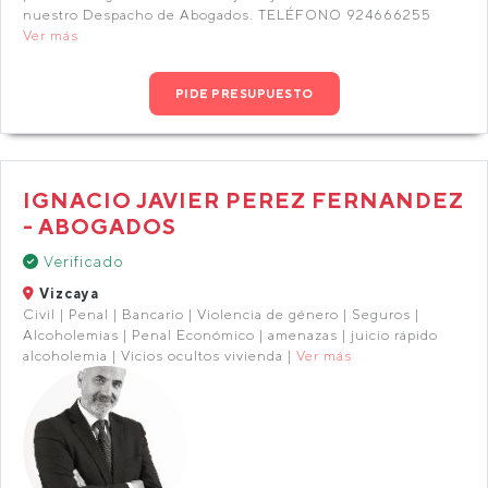
nuestro Despacho de Abogados. TELÉFONO 924666255
Ver más
PIDE PRESUPUESTO
IGNACIO JAVIER PEREZ FERNANDEZ
- ABOGADOS
Verificado
Vizcaya
Civil | Penal | Bancario | Violencia de género | Seguros |
Alcoholemias | Penal Económico | amenazas | juicio rápido
alcoholemia | Vicios ocultos vivienda |
Ver más