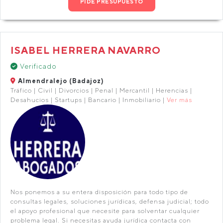
PIDE PRESUPUESTO
ISABEL HERRERA NAVARRO
Verificado
Almendralejo (Badajoz)
Tráfico | Civil | Divorcios | Penal | Mercantil | Herencias |
Desahucios | Startups | Bancario | Inmobiliario |
Ver más
Nos ponemos a su entera disposición para todo tipo de
consultas legales, soluciones jurídicas, defensa judicial; todo
el apoyo profesional que necesite para solventar cualquier
problema legal. Si necesitas ayuda jurídica contacta con