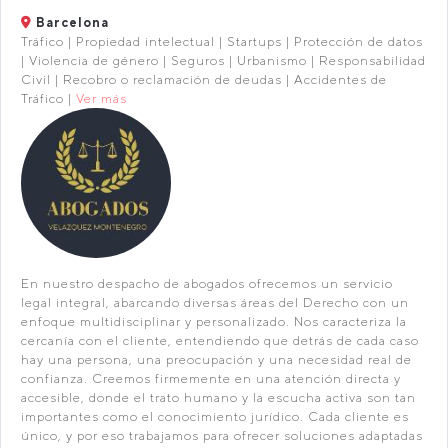
Barcelona
Tráfico | Propiedad intelectual | Startups | Protección de datos
| Violencia de género | Seguros | Urbanismo | Responsabilidad
Civil | Recobro o reclamación de deudas | Accidentes de
Tráfico |
Ver más
En nuestro despacho de abogados ofrecemos un servicio
legal integral, abarcando diversas áreas del Derecho con un
enfoque multidisciplinar y personalizado. Nos caracteriza la
cercanía con el cliente, entendiendo que detrás de cada caso
hay una persona, una preocupación y una necesidad real de
confianza. Creemos firmemente en una atención directa y
accesible, donde el trato humano y la escucha activa son tan
importantes como el conocimiento jurídico. Cada cliente es
único, y por eso trabajamos para ofrecer soluciones adaptadas