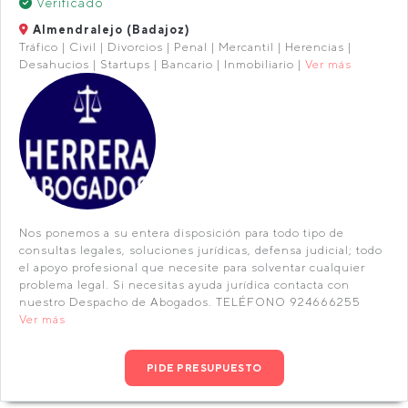
Verificado
Almendralejo (Badajoz)
Tráfico | Civil | Divorcios | Penal | Mercantil | Herencias |
Desahucios | Startups | Bancario | Inmobiliario |
Ver más
Nos ponemos a su entera disposición para todo tipo de
consultas legales, soluciones jurídicas, defensa judicial; todo
el apoyo profesional que necesite para solventar cualquier
problema legal. Si necesitas ayuda jurídica contacta con
nuestro Despacho de Abogados. TELÉFONO 924666255
Ver más
PIDE PRESUPUESTO