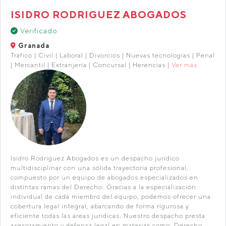
ISIDRO RODRIGUEZ ABOGADOS
Verificado
Granada
Tráfico | Civil | Laboral | Divorcios | Nuevas tecnologías | Penal
| Mercantil | Extranjería | Concursal | Herencias |
Ver más
Isidro Rodríguez Abogados es un despacho jurídico
multidisciplinar con una sólida trayectoria profesional,
compuesto por un equipo de abogados especializados en
distintas ramas del Derecho. Gracias a la especialización
individual de cada miembro del equipo, podemos ofrecer una
cobertura legal integral, abarcando de forma rigurosa y
eficiente todas las áreas jurídicas. Nuestro despacho presta
asesoramiento y defensa legal en materias como: Derecho