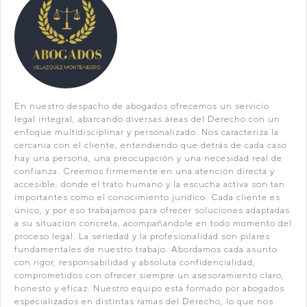
En nuestro despacho de abogados ofrecemos un servicio
legal integral, abarcando diversas áreas del Derecho con un
enfoque multidisciplinar y personalizado. Nos caracteriza la
cercanía con el cliente, entendiendo que detrás de cada caso
hay una persona, una preocupación y una necesidad real de
confianza. Creemos firmemente en una atención directa y
accesible, donde el trato humano y la escucha activa son tan
importantes como el conocimiento jurídico. Cada cliente es
único, y por eso trabajamos para ofrecer soluciones adaptadas
a su situación concreta, acompañándole en todo momento del
proceso legal. La seriedad y la profesionalidad son pilares
fundamentales de nuestro trabajo. Abordamos cada asunto
con rigor, responsabilidad y absoluta confidencialidad,
comprometidos con ofrecer siempre un asesoramiento claro,
honesto y eficaz. Nuestro equipo está formado por abogados
especializados en distintas ramas del Derecho, lo que nos