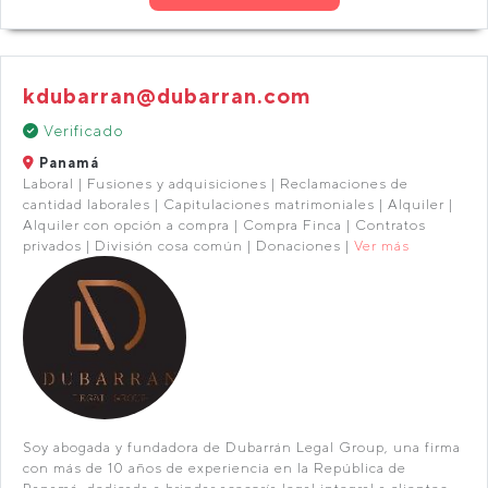
kdubarran@dubarran.com
Verificado
Panamá
Laboral | Fusiones y adquisiciones | Reclamaciones de
cantidad laborales | Capitulaciones matrimoniales | Alquiler |
Alquiler con opción a compra | Compra Finca | Contratos
privados | División cosa común | Donaciones |
Ver más
Soy abogada y fundadora de Dubarrán Legal Group, una firma
con más de 10 años de experiencia en la República de