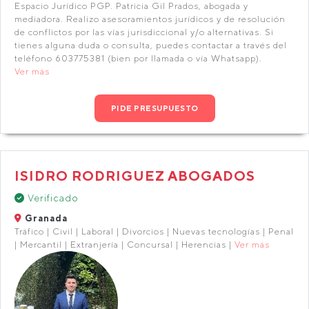
Espacio Jurídico PGP. Patricia Gil Prados, abogada y
mediadora. Realizo asesoramientos jurídicos y de resolución
de conflictos por las vías jurisdiccional y/o alternativas. Si
tienes alguna duda o consulta, puedes contactar a través del
teléfono 603775381 (bien por llamada o vía Whatsapp).
Ver más
PIDE PRESUPUESTO
ISIDRO RODRIGUEZ ABOGADOS
Verificado
Granada
Tráfico | Civil | Laboral | Divorcios | Nuevas tecnologías | Penal
| Mercantil | Extranjería | Concursal | Herencias |
Ver más