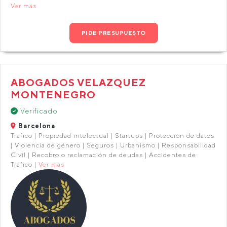
Ver más
PIDE PRESUPUESTO
ABOGADOS VELAZQUEZ
MONTENEGRO
Verificado
Barcelona
Tráfico | Propiedad intelectual | Startups | Protección de datos
| Violencia de género | Seguros | Urbanismo | Responsabilidad
Civil | Recobro o reclamación de deudas | Accidentes de
Tráfico |
Ver más