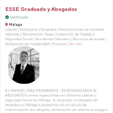
ESSE Graduado y Abogados
Verificado
Málaga
Laboral | Extranjería | Despidos | Reclamaciones de cantidad
laborales | Reclamación Sepe | Inspección de Trabajo y
Seguridad Social | Accidentes laborales | Recursos de alzada |
declaración de incapacidad | Procesal |
Ver más
En MANUEL DÍAZ FERNÁNDEZ - ESSEGRADUADO &
ABOGADOS somos especialistas en Derecho Laboral y
Seguridad Social en Málaga. Si necesitas un abogado de
despidos en Málaga o asistencia con el cálculo de
indemnización por despido, reclamación de salarios e impagos