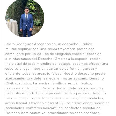
Isidro Rodríguez Abogados es un despacho jurídico
multidisciplinar con una sólida trayectoria profesional,
compuesto por un equipo de abogados especializados en
distintas ramas del Derecho. Gracias a la especialización
individual de cada miembro del equipo, podemos ofrecer una
cobertura legal integral, abarcando de forma rigurosa y
eficiente todas las áreas jurídicas. Nuestro despacho presta
asesoramiento y defensa legal en materias como: Derecho
Civil: contratos, herencias, familia, arrendamientos,
responsabilidad civil. Derecho Penal: defensa y acusación
particular en todo tipo de procedimientos penales. Derecho
Laboral: despidos, reclamaciones salariales, incapacidades,
acoso laboral. Derecho Mercantil y Societario: constitución de
sociedades, contratos mercantiles, conflictos societarios.
Derecho Administrativo: procedimientos sancionadores,