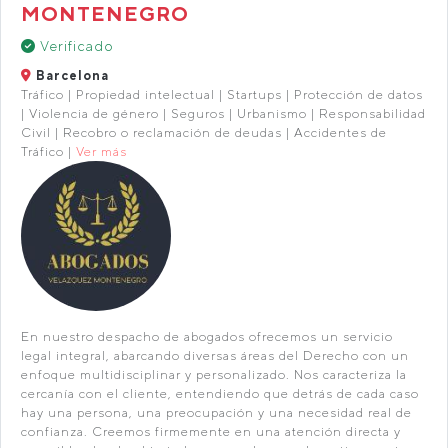
MONTENEGRO
Verificado
Barcelona
Tráfico | Propiedad intelectual | Startups | Protección de datos
| Violencia de género | Seguros | Urbanismo | Responsabilidad
Civil | Recobro o reclamación de deudas | Accidentes de
Tráfico |
Ver más
En nuestro despacho de abogados ofrecemos un servicio
legal integral, abarcando diversas áreas del Derecho con un
enfoque multidisciplinar y personalizado. Nos caracteriza la
cercanía con el cliente, entendiendo que detrás de cada caso
hay una persona, una preocupación y una necesidad real de
confianza. Creemos firmemente en una atención directa y