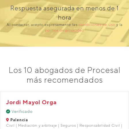
Respuesta asegurada en menos de 1
hora
Al contactar, acepto expresamente las
condiciones de uso
y la
política de privacidad
Los 10 abogados de Procesal
más recomendados
Jordi Mayol Orga
Verificado
Palencia
Civil | Mediación y arbitraje | Seguros | Responsabilidad Civil |