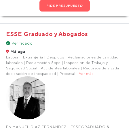
PIDE PRESUPUESTO
ESSE Graduado y Abogados
Verificado
Málaga
Laboral | Extranjería | Despidos | Reclamaciones de cantidad
laborales | Reclamación Sepe | Inspección de Trabajo y
Seguridad Social | Accidentes laborales | Recursos de alzada |
declaración de incapacidad | Procesal |
Ver más
En MANUEL DÍAZ FERNÁNDEZ - ESSEGRADUADO &