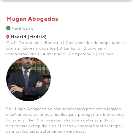
Mugan Abogados
Verificado
Madrid (Madrid)
Civil | Desahucios | Bancario | Comunidades de propietarios |
Consumidores y usuarios | Urbanismo | Blockchain |
Indemnizaciones | Alimentario | Competencia |
Ver más
En Mugan Abogados no solo resolvemos problemas legales:
diseñamos soluciones a medida para proteger tus intereses y
tu tranquilidad. Somos especialistas en defensa judicial,
estrategias extrajudiciales eficaces y asesoramiento integral
para particulares, autónomos y empresas.