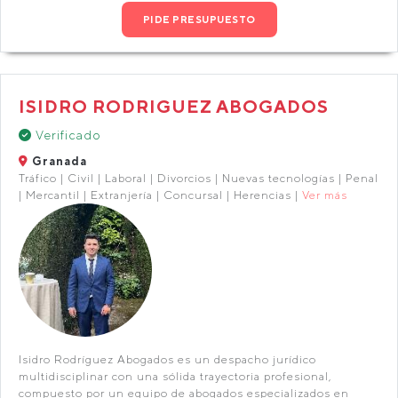
PIDE PRESUPUESTO
ISIDRO RODRIGUEZ ABOGADOS
Verificado
Granada
Tráfico | Civil | Laboral | Divorcios | Nuevas tecnologías | Penal
| Mercantil | Extranjería | Concursal | Herencias |
Ver más
Isidro Rodríguez Abogados es un despacho jurídico
multidisciplinar con una sólida trayectoria profesional,
compuesto por un equipo de abogados especializados en