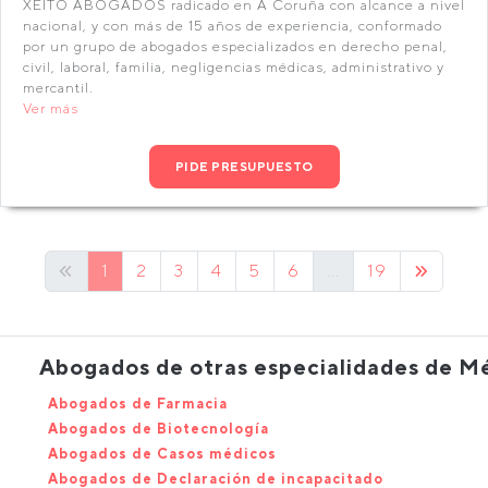
XEITO ABOGADOS radicado en A Coruña con alcance a nivel
nacional, y con más de 15 años de experiencia, conformado
por un grupo de abogados especializados en derecho penal,
civil, laboral, familia, negligencias médicas, administrativo y
mercantil.
Ver más
PIDE PRESUPUESTO
1
2
3
4
5
6
...
19
Abogados de otras especialidades de Mé
Abogados de Farmacia
Abogados de Biotecnología
Abogados de Casos médicos
Abogados de Declaración de incapacitado