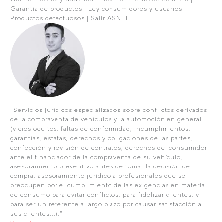
Garantía de productos | Ley consumidores y usuarios |
Productos defectuosos | Salir ASNEF
"Servicios jurídicos especializados sobre conflictos derivados
de la compraventa de vehículos y la automoción en general
(vicios ocultos, faltas de conformidad, incumplimientos,
garantías, estafas, derechos y obligaciones de las partes,
confección y revisión de contratos, derechos del consumidor
ante el financiador de la compraventa de su vehículo,
asesoramiento preventivo antes de tomar la decisión de
compra, asesoramiento jurídico a profesionales que se
preocupen por el cumplimiento de las exigencias en materia
de consumo para evitar conflictos, para fidelizar clientes, y
para ser un referente a largo plazo por causar satisfacción a
sus clientes...)."