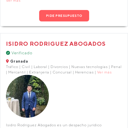
Ver más
PIDE PRESUPUESTO
ISIDRO RODRIGUEZ ABOGADOS
Verificado
Granada
Tráfico | Civil | Laboral | Divorcios | Nuevas tecnologías | Penal
| Mercantil | Extranjería | Concursal | Herencias |
Ver más
Isidro Rodríguez Abogados es un despacho jurídico