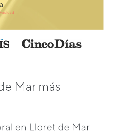
a
ivacidad
 de Mar más
al en Lloret de Mar