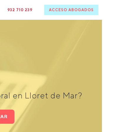
932 710 239
ACCESO ABOGADOS
ral en Lloret de Mar?
TAR