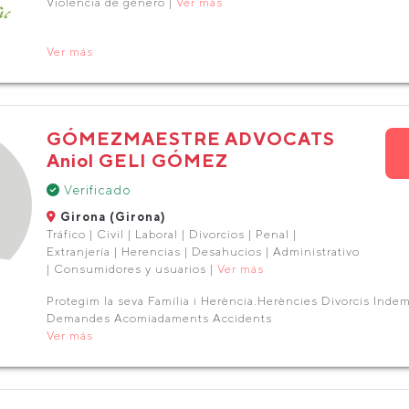
Violencia de género |
Ver más
Ver más
GÓMEZMAESTRE ADVOCATS
Aniol GELI GÓMEZ
Verificado
Girona (Girona)
Tráfico | Civil | Laboral | Divorcios | Penal |
Extranjería | Herencias | Desahucios | Administrativo
| Consumidores y usuarios |
Ver más
Protegim la seva Família i Herència.Herències Divorcis Inde
Demandes Acomiadaments Accidents
Ver más